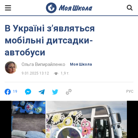
В Україні з’являться
мобільні дитсадки-
автобуси
Ольга Випирайленко
Моя Школа
9.01.2025 13:12
1,9 т.
19
РУС