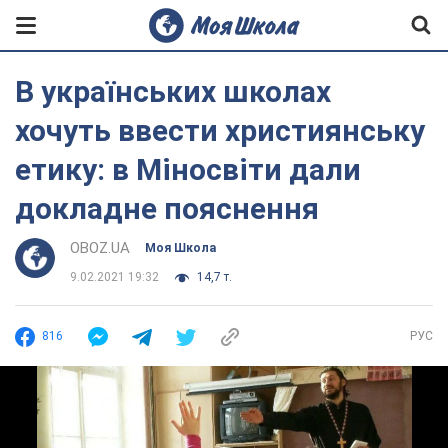
В українських школах
хочуть ввести християнську
етику: в Міносвіти дали
докладне пояснення
OBOZ.UA
Моя Школа
9.02.2021 19:32
14,7 т.
816
РУС