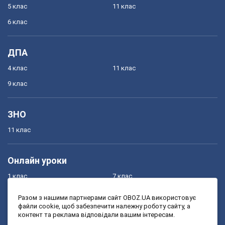
5 клас
11 клас
6 клас
ДПА
4 клас
11 клас
9 клас
ЗНО
11 клас
Онлайн уроки
1 клас
7 клас
2 клас
8 клас
Разом з нашими партнерами сайт OBOZ.UA використовує
файли cookie, щоб забезпечити належну роботу сайту, а
3 клас
9 клас
контент та реклама відповідали вашим інтересам.
4 клас
10 клас