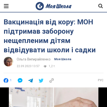
Вакцинація від кору: МОН
підтримав заборону
нещепленим дітям
відвідувати школи і садки
Ольга Випирайленко
Моя Школа
22.09.2023 13:57
1,2 т.
1
РУС