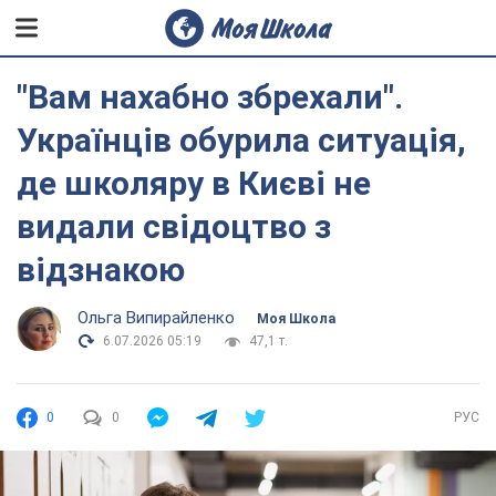
"Вам нахабно збрехали".
Українців обурила ситуація,
де школяру в Києві не
видали свідоцтво з
відзнакою
Ольга Випирайленко
Моя Школа
6.07.2026 05:19
47,1 т.
0
0
РУС