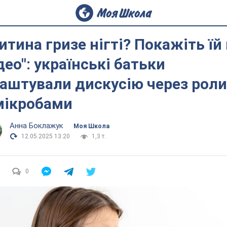
итина гризе нігті? Покажіть їй
део": українські батьки
аштували дискусію через рол
мікробами
Анна Боклажук
Моя Школа
12.05.2025 13:20
1,3 т.
0