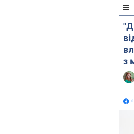
"Д
ві
вл
з 
0