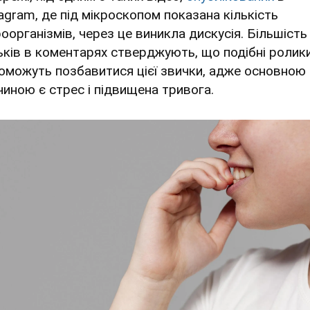
tagram, де під мікроскопом показана кількість
роорганізмів, через це виникла дискусія. Більшість
ьків в коментарях стверджують, що подібні ролик
оможуть позбавитися цієї звички, адже основною
чиною є стрес і підвищена тривога.