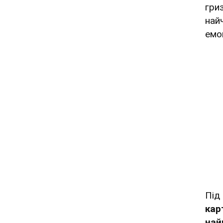
гриз
най
емо
Під
кар
най