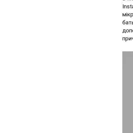
Ins
мік
бат
доп
при