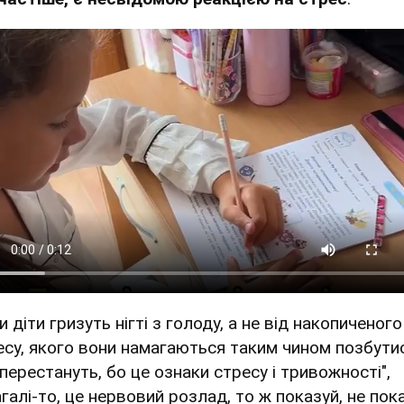
и діти гризуть нігті з голоду, а не від накопиченого
есу, якого вони намагаються таким чином позбутис
 перестануть, бо це ознаки стресу і тривожності",
агалі-то, це нервовий розлад, то ж показуй, не пок