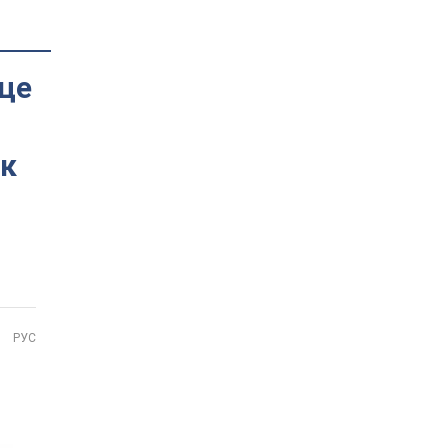
 це
ик
РУС