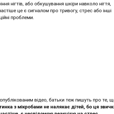
іння нігтів, або обкушування шкіри навколо нігтя,
частіше це є сигналом про тривогу, стрес або інші
ційні проблеми.
 опублікованим відео, батьки теж пишуть про те, щ
тинка з мікробами не налякає дітей, бо ця звичк
частіше, є несвідомою реакцією на стрес
.