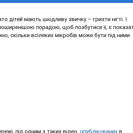
то дітей мають шкідливу звичку – гризти нігті. І
поширенішою порадою, щоб позбутися її, є показа
но, скільки всіляких мікробів може бути під ними.
режі, під одним з таких відео,
опублікованих
в