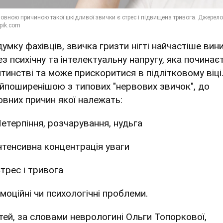
думку фахівців, звичка гризти нігті найчастіше вин
ез психічну та інтелектуальну напругу, яка починає
итинстві та може прискоритися в підлітковому віці
айпоширенішою з типових "нервових звичок", до
овних причин якої належать:
етерпіння, розчарування, нудьга
нтенсивна концентрація уваги
трес і тривога
моційні чи психологічні проблеми.
ітей, за словами неврологині Ольги Топоркової,