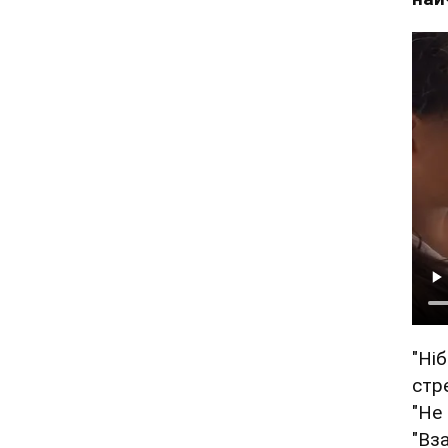
"Ніб
стр
"Не
"Вз