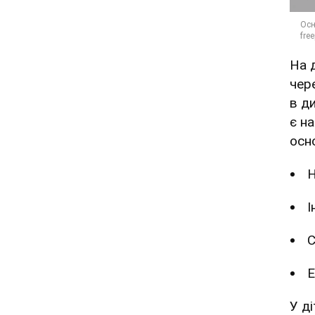
На 
чер
в д
є н
осн
Н
І
С
Е
У д