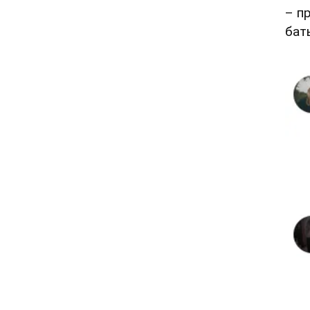
– п
бат