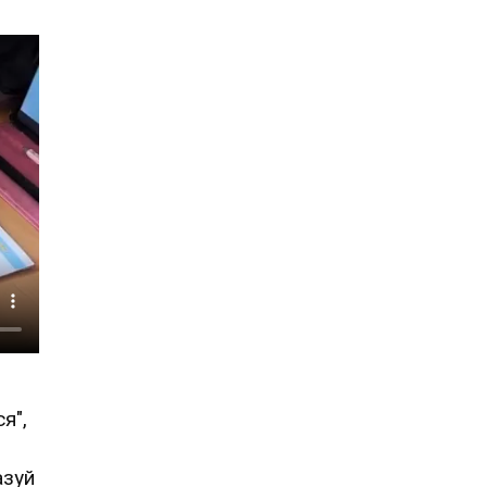
я",
азуй