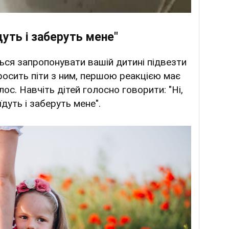
дуть і заберуть мене"
ся запропонувати вашій дитині підвезти
просить піти з ним, першою реакцією має
лос. Навчіть дітей голосно говорити: "Ні,
дуть і заберуть мене".