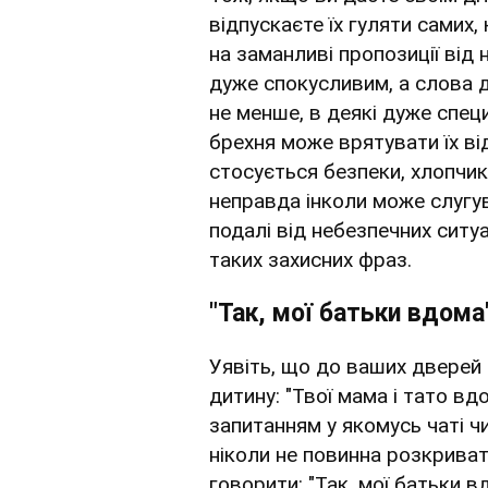
відпускаєте їх гуляти самих,
на заманливі пропозиції від 
дуже спокусливим, а слова 
не менше, в деякі дуже спец
брехня може врятувати їх ві
стосується безпеки, хлопчик
неправда інколи може слугу
подалі від небезпечних ситуа
таких захисних фраз.
"Так, мої батьки вдома
Уявіть, що до ваших дверей 
дитину: "Твої мама і тато вд
запитанням у якомусь чаті чи 
ніколи не повинна розкривати
говорити: "Так, мої батьки в