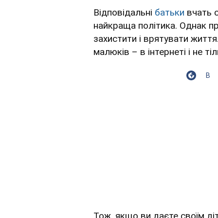
Відповідальні
батьки
вчать 
найкраща політика. Однак пр
захистити і врятувати житт
малюків – в інтернеті і не тіл
В
Тож, якщо ви даєте своїм д