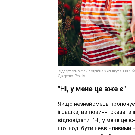
"Ні, у мене це вже є"
Якщо незнайомець пропонує 
іграшки, ви повинні сказати ї
відповідати: "Ні, у мене це в
що іноді бути неввічливими 