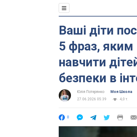
Ваші діти по
5 фраз, яким
навчити дітей
безпеки в інт
Юлія Потерянко
Моя Школа
27.06.2026 05:39
4,0 т.
0