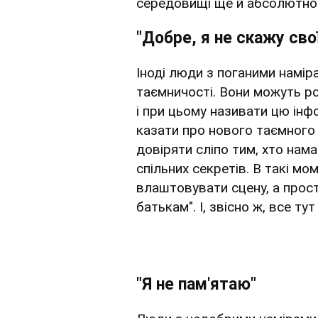
середовищі ще й абсолютно
"Добре, я не скажу сво
Іноді люди з поганими намі
таємничості. Вони можуть р
і при цьому називати цю інф
казати про нового таємного
довіряти сліпо тим, хто нам
спільних секретів. В такі м
влаштовувати сцену, а прост
батькам". І, звісно ж, все ту
"Я не пам'ятаю"