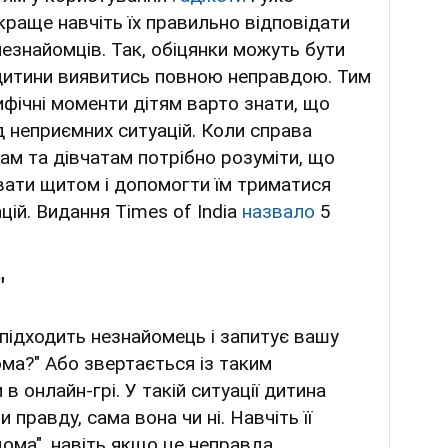
 краще навчіть їх правильно відповідати
незнайомців. Так, обіцянки можуть бути
дитини виявитись повною неправдою. Тим
ифічні моменти дітям варто знати, що
д неприємних ситуацій. Коли справа
ам та дівчатам потрібно розуміти, що
вати щитом і допомогти їм триматися
цій. Видання Times of India
назвало
5
"
підходить незнайомець і запитує вашу
ома?" Або звертається із таким
в онлайн-грі. У такій ситуації дитина
 правду, сама вона чи ні. Навчіть її
дома", навіть якщо це неправда.