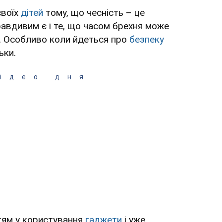
своїх
дітей
тому, що чесність – це
авдивим є і те, що часом брехня може
я. Особливо коли йдеться про
безпеку
ьки.
ідео дня
ітям у користування
гаджети
і уже