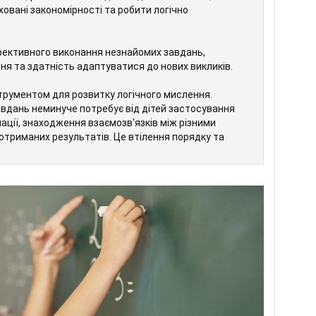
ховані закономірності та робити логічно
фективного виконання незнайомих завдань,
ня та здатність адаптуватися до нових викликів.
рументом для розвитку логічного мислення.
вдань неминуче потребує від дітей застосування
мації, знаходження взаємозв'язків між різними
отриманих результатів. Це втілення порядку та
ться встановлювати причинно-наслідкові зв'язки,
о формулювати свої думки, робити правильні та
и. Аналітичне мислення, що відточується під час
ктурами, дозволяє розкладати складні явища на
ти їхню внутрішню будову та принципи
ься через постійну необхідність аналізувати
ревіряти гіпотези, оцінювати достовірність
свої рішення, не приймаючи нічого на віру без