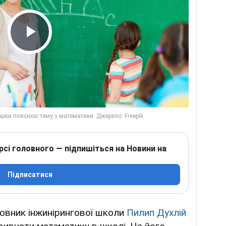
Play Video
рсі головного — підпишіться на Новини на
Підписатися
сновник інжинірингової школи
Пилип Духлій