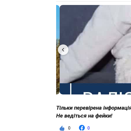
математичних задачах, є над
літературних творів, історичн
Геометричні форми, поняття 
перетин), симетрія, перспекти
фундаментальними для компози
графіці та архітектурі.
Існує глибокий і давній зв'яз
Піфагора. Теорія музики акт
та аналізу гармонії, ритму, т
описується частотою коливань
співвідношення, музичний розм
будуються на основі певних і
Дослідження показують, що і
математичної освіти та рівне
які учень успішно завершив, т
Тільки перевірена інформація
відповідно, вищого заробітку
Не ведіться на фейки!
факторів, таких як загальна у
предметів, поглиблене вивчен
математичного аналізу) демон
0
0