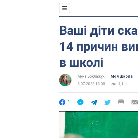
Ваші діти ск
14 причин в
в школі
Анна Боклажук
Моя Школа
3.07.2025 13:00
1,1 т.
0