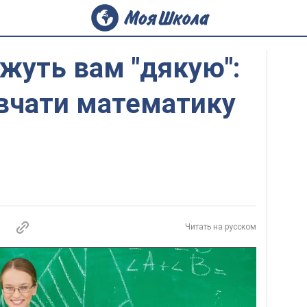
ажуть вам "дякую":
ивчати математику
Читать на русском