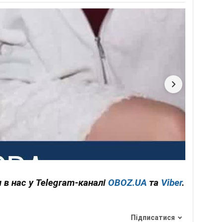
звичайно корисними для глибокого розуміння
их процесів і соціальних явищ.
пропорції (включаючи знаменитий золотий
ва — все це математичні концепції, які є
ції, гармонії та естетики в живописі, скульптурі,
ок між математикою та музикою, відомий ще з часів
ивно використовує математичні поняття для опису
емпу та структури музичних творів. Висота звуку
, тривалість нот має чіткі математичні
ір визначає кількість долей у такті, а акорди
нтервальних співвідношень.
снує позитивна кореляція між рівнем
м доходу. Що вищий рівень математичних курсів,
о більша ймовірність здобуття вищої освіти та,
 в нас у Telegram-каналі
OBOZ.UA
та
Viber
.
 в майбутньому. Навіть після врахування інших
спішність чи кількість пройдених курсів з інших
ня математики (наприклад, алгебри, геометрії,
струє сильніший зв'язок із майбутніми
Підписатися