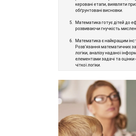
керовані етапи, виявляти при
обґрунтовані висновки.
Математика готує дітей до е
розвиваючи гнучкість мислен
Математика є найкращим інст
Розв'язання математичних за
логіки, аналізу наданої інфор
елементами задачі та оцінки 
чіткої логіки.
Завдяки математиці діти вча
грамотно, чітко та послідовн
обґрунтовані логічні висновк
роботи з математичними стру
простіші компоненти, розумі
функціонування.
Критичне мислення розвиваєт
умови задачі, висувати та пе
інформації та обґрунтовувати 