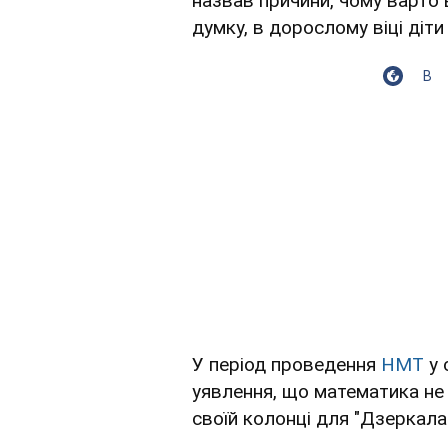
назвав причини, чому варто 
думку, в дорослому віці діт
В
У період проведення
НМТ
у 
уявлення, що математика не
своїй колонці для "Дзеркал