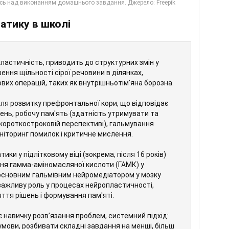
атику в школі
ластичність, приводить до структурних змін у
ення щільності сірої речовини в ділянках,
их операцій, таких як внутрішньотім'яна борозна.
я розвитку префронтальної кори, що відповідає
ень, робочу пам'ять (здатність утримувати та
короткостроковій перспективі), гальмування
ніторинг помилок і критичне мислення.
ки у підлітковому віці (зокрема, після 16 років)
вня гамма-аміномасляної кислоти (ГАМК) у
 основним гальмівним нейромедіатором у мозку
 важливу роль у процесах нейропластичності,
ття рішень і формування пам'яті.
навичку розвʼязання проблем, системний підхід:
умови, розбивати складні завдання на менші, більш