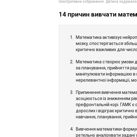
14 причин вивчати матем
Математика активізує нейроп
мозку, спостерігається збільш
критично важливих для числов
Математика створює умови дл
за планування, прийняття ріш
маніпулювати інформацією в 
нерелевантної інформації, мо
Припинення вивчення математи
асоціюється із зниженням рі
префронтальній корі. ГАМК є
дорослих і відіграє критично
навчання, планування, прийня
Вивчення математики формує 
ретельно аналізувати задані 