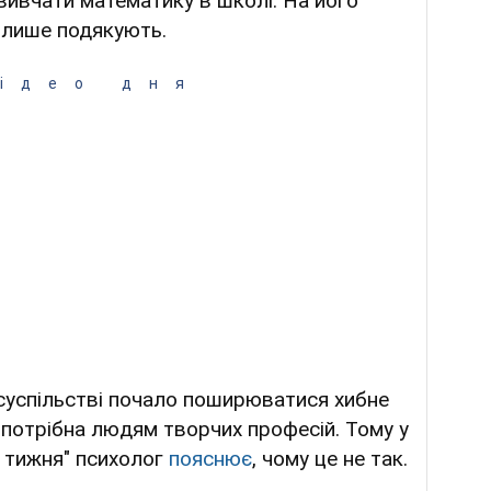
вивчати математику в школі. На його
и лише подякують.
ідео дня
суспільстві почало поширюватися хибне
 потрібна людям творчих професій. Тому у
а тижня" психолог
пояснює
, чому це не так.