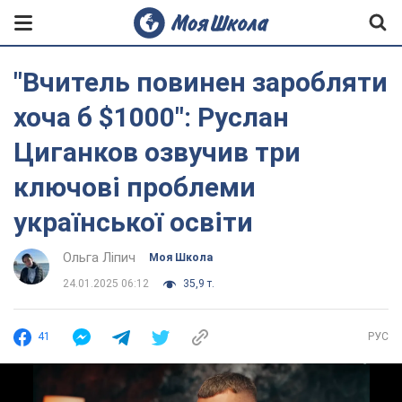
"Вчитель повинен заробляти
хоча б $1000": Руслан
Циганков озвучив три
ключові проблеми
української освіти
Ольга Ліпич
Моя Школа
24.01.2025 06:12
35,9 т.
41
РУС