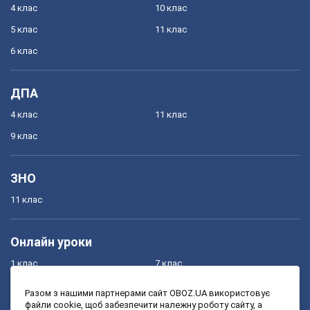
4 клас
10 клас
5 клас
11 клас
6 клас
ДПА
4 клас
11 клас
9 клас
ЗНО
11 клас
Онлайн уроки
1 клас
7 клас
2 клас
8 клас
Разом з нашими партнерами сайт OBOZ.UA використовує
файли cookie, щоб забезпечити належну роботу сайту, а
3 клас
9 клас