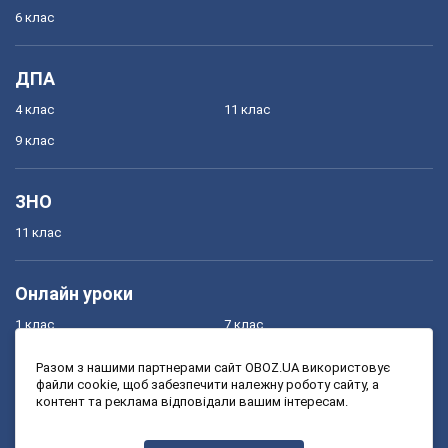
6 клас
ДПА
4 клас
11 клас
9 клас
ЗНО
11 клас
Онлайн уроки
1 клас
7 клас
2 клас
8 клас
Разом з нашими партнерами сайт OBOZ.UA використовує
файли cookie, щоб забезпечити належну роботу сайту, а
3 клас
9 клас
контент та реклама відповідали вашим інтересам.
4 клас
10 клас