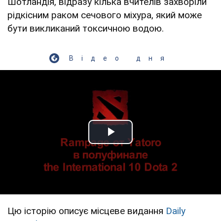
Шотландія, відразу кілька вчителів захворіли
рідкісним раком сечового міхура, який може
бути викликаний токсичною водою.
Відео дня
Play Video
Цю історію описує місцеве видання
Daily