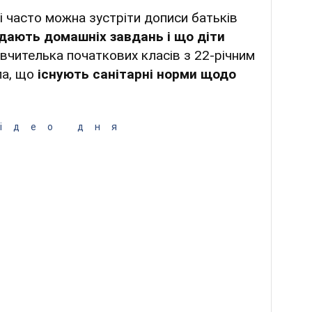
 часто можна зустріти дописи батьків
адають домашніх завдань і що діти
 вчителька початкових класів з 22-річним
ла, що
існують санітарні норми щодо
ідео дня