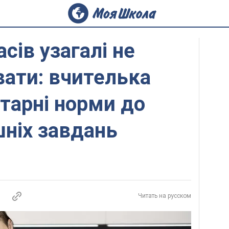
сів узагалі не
вати: вчителька
ітарні норми до
ніх завдань
Читать на русском