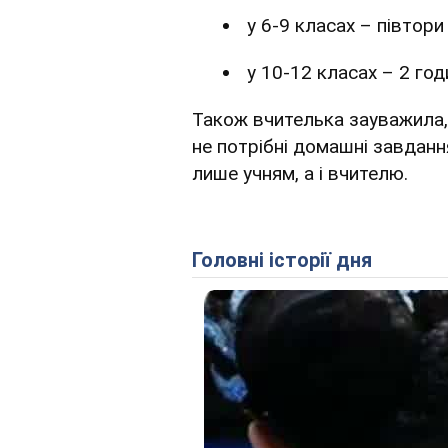
у 6-9 класах – півтори
у 10-12 класах – 2 год
Також вчителька зауважила, щ
не потрібні домашні завдан
лише учням, а і вчителю.
Головні історії дня