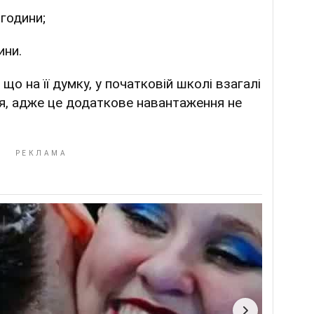
 години;
ини.
о на її думку, у початковій школі взагалі
ня, адже це додаткове навантаження не