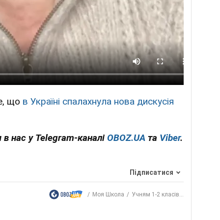
е, що
в Україні спалахнула нова дискусія
 в нас у Telegram-каналі
OBOZ.UA
та
Viber
.
Підписатися
Моя Школа
Учням 1-2 класів...