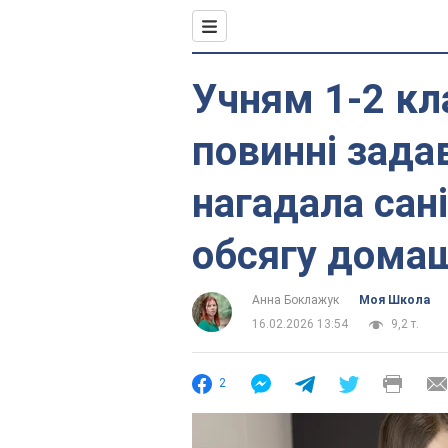
Учням 1-2 кла
повинні зада
нагадала сан
обсягу домаш
Анна Боклажук
Моя Школа
16.02.2026 13:54
9,2 т.
2