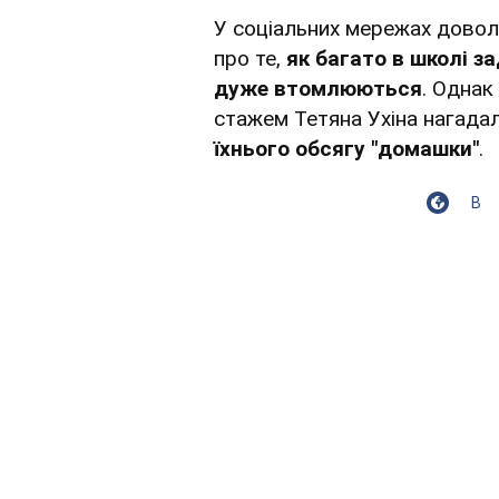
У соціальних мережах доволі
про те,
як багато в школі з
дуже втомлюються
. Однак
стажем Тетяна Ухіна нагада
їхнього обсягу "домашки"
.
В