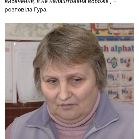
вибачення, я не налаштована вороже",
–
розповіла Гура.