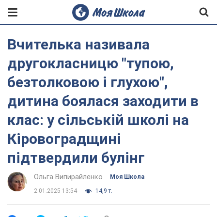
Вчителька називала
другокласницю "тупою,
безтолковою і глухою",
дитина боялася заходити в
клас: у сільській школі на
Кіровоградщині
підтвердили булінг
Ольга Випирайленко
Моя Школа
2.01.2025 13:54
14,9 т.