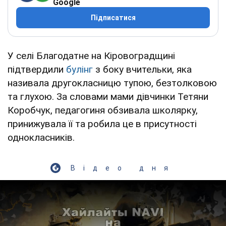
Google
Підписатися
У селі Благодатне на Кіровоградщині
підтвердили
булінг
з боку вчительки, яка
називала другокласницю тупою, безтолковою
та глухою. За словами мами дівчинки Тетяни
Коробчук, педагогиня обзивала школярку,
принижувала її та робила це в присутності
однокласників.
Відео дня