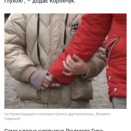
глухою",
– додає Коробчук.
Сама класна керівниця Людмила Гура