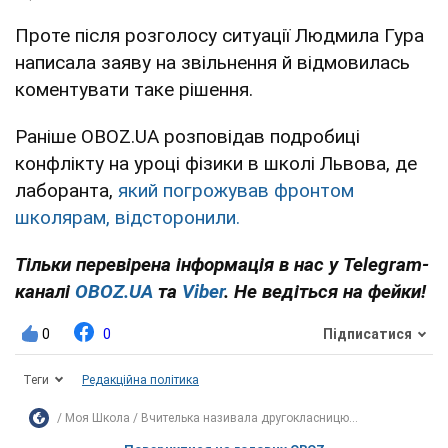
Проте після розголосу ситуації Людмила Гура
написала заяву на звільнення й відмовилась
коментувати таке рішення.
Раніше OBOZ.UA розповідав подробиці
конфлікту на уроці фізики в школі Львова, де
лаборанта,
який погрожував фронтом
школярам, відсторонили.
Тільки перевірена інформація в нас у Telegram-
каналі
OBOZ.UA
та
Viber
. Не ведіться на фейки!
0
0
Підписатися
Теги
Редакційна політика
Моя Школа
Вчителька називала другокласницю...