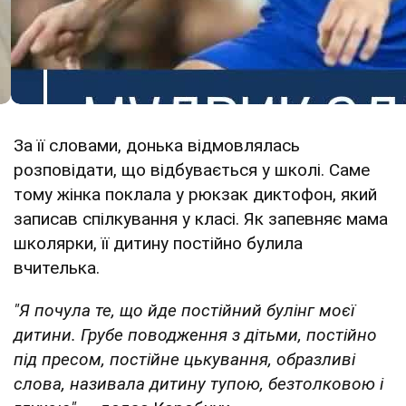
За її словами, донька відмовлялась
розповідати, що відбувається у школі. Саме
тому жінка поклала у рюкзак диктофон, який
записав спілкування у класі. Як запевняє мама
школярки, її дитину постійно булила
вчителька.
"Я почула те, що йде постійний булінг моєї
дитини. Грубе поводження з дітьми, постійно
під пресом, постійне цькування, образливі
слова, називала дитину тупою, безтолковою і