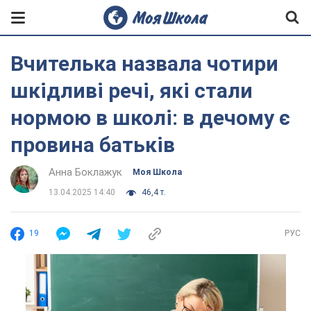
Вчителька назвала чотири
шкідливі речі, які стали
нормою в школі: в дечому є
провина батьків
Анна Боклажук
Моя Школа
13.04.2025 14:40
46,4 т.
19
РУС