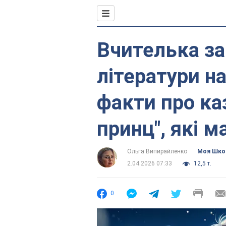
Вчителька за
літератури н
факти про ка
принц", які м
Ольга Випирайленко
Моя Шко
2.04.2026 07:33
12,5 т.
0