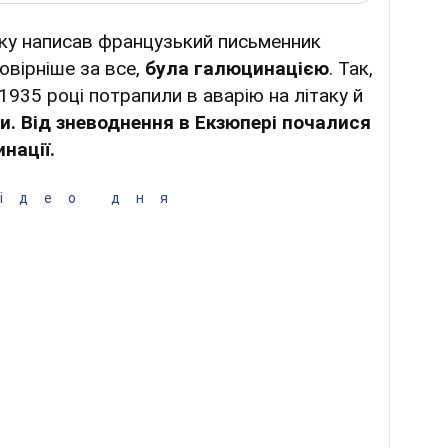
ку написав французький письменник
овірніше за все,
була галюцинацією
. Так,
 1935 році потрапили в аварію на літаку й
и. Від зневоднення в Екзюпері почалися
нації.
ідео дня