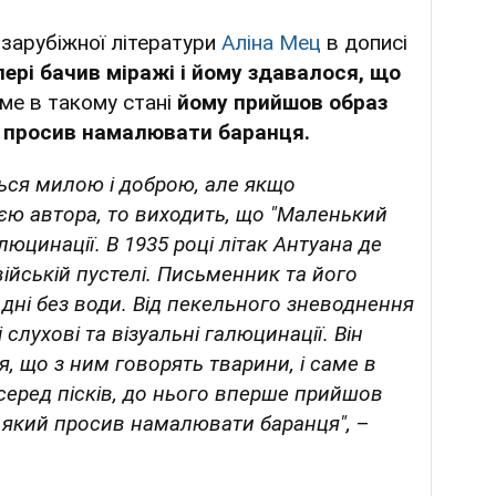
зарубіжної літератури
Аліна Мец
в дописі
ері бачив міражі і йому здавалося, що
ме в такому стані
йому прийшов образ
й просив намалювати баранця.
ється милою і доброю, але якщо
ією автора, то виходить, що "Маленький
юцинації. В 1935 році літак Антуана де
війській пустелі. Письменник та його
дні без води. Від пекельного зневоднення
слухові та візуальні галюцинації. Він
я, що з ним говорять тварини, і саме в
серед пісків, до нього вперше прийшов
 який просив намалювати баранця",
–