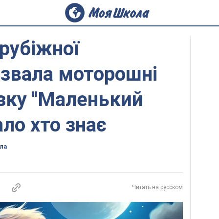
рубіжної
азвала моторошні
зку "Маленький
ало хто знає
ла
Читать на русском