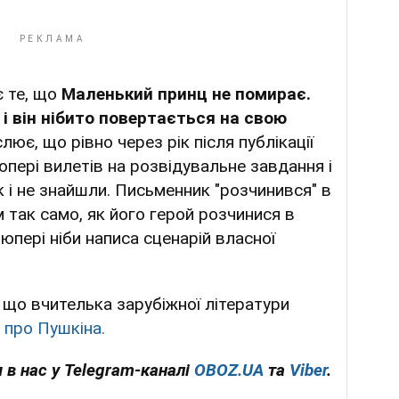
 те, що
Маленький принц не помирає.
 і він нібито повертається на свою
ює, що рівно через рік після публікації
зюпері вилетів на розвідувальне завдання і
ак і не знайшли. Письменник "розчинився" в
так само, як його герой розчинися в
юпері ніби написа сценарій власної
 що вчителька зарубіжної літератури
 про Пушкіна.
 в нас у Telegram-каналі
OBOZ.UA
та
Viber
.