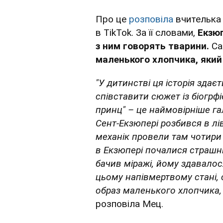
Про це
розповіла
вчителька 
в TikTok. За її словами,
Екзюп
з ним говорять тварини.
Са
маленького хлопчика, яки
"У дитинстві ця історія зда
співставити сюжет із біогрф
принц" – це наймовірніше гал
Сент-Екзюпері розбився в лі
механік провели там чотири 
в Екзюпері почалися страшні 
бачив міражі, йому здавалос
цьому напівмертвому стані, 
образ маленького хлопчика,
розповіла Мец.