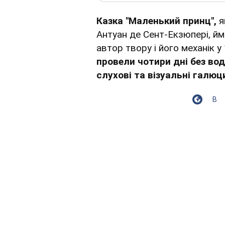
Казка "Маленький принц",
я
Антуан де Сент-Екзюпері, йм
автор твору і його механік у
провели чотири дні без вод
слухові та візуальні галюци
В