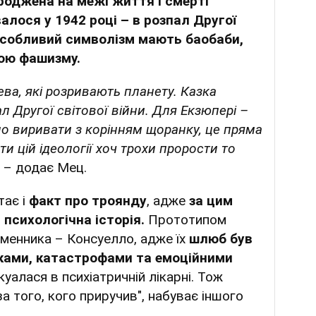
роджена на межі життя і смерті
алося у 1942 році – в розпал Другої
 особливий символізм мають баобаби,
рою фашизму.
ева, які розривають планету. Казка
ал Другої світової війни. Для Екзюпері –
бно виривати з корінням щоранку, це пряма
 цій ідеології хоч трохи прорости то
– додає Мец.
тає і
факт про троянду
, адже
за цим
психологічна історія.
Прототипом
менника – Консуелло, адже їх
шлюб був
иками, катастрофами та емоційними
ікуалася в психіатричній лікарні. Тож
за того, кого приручив", набуває іншого