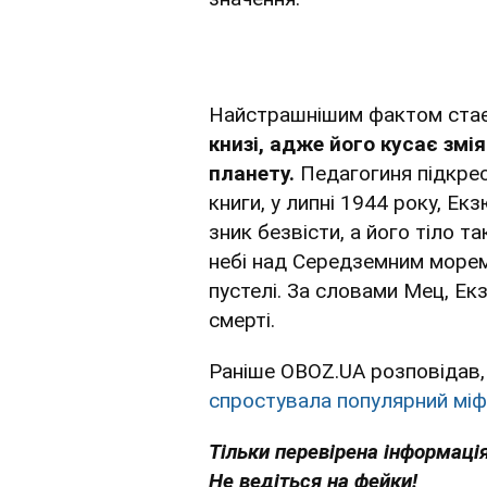
Найстрашнішим фактом стає
книзі, адже його кусає змія
планету.
Педагогиня підкресл
книги, у липні 1944 року, Ек
зник безвісти, а його тіло т
небі над Середземним морем 
пустелі. За словами Мец, Екз
смерті.
Раніше OBOZ.UA розповідав,
спростувала популярний міф
Тільки перевірена інформація
Не ведіться на фейки!