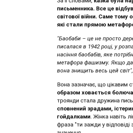
За її словами,
казка була на
письменника. Все це відбув
світової війни. Саме тому
які стали прямою метафо
"Баобаби – це не просто дер
писалася в 1942 році, у розп
насіння баобабів, яке потрі
метафора фашизму. Якщо дати
вона знищить весь цей світ",
Вона зазначає, що цікавим с
образом ховається болюча 
троянди стала дружина пись
сповнений зрадами, істер
гойдалками
. Жінка навіть л
фраза "ти зажди у відповіді 
значення.