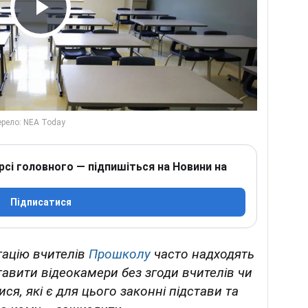
Play Video
рсі головного — підпишіться на Новини на
Підписатися
тацію вчителів
Прошколу
часто надходять
авити відеокамери без згоди вчителів чи
ся, які є для цього законні підстави та