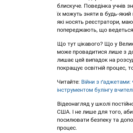
блискуче. Поведінка учнів з
їх можуть зняти в будь-який
які носять реєстратори, мают
попереджають, що ведеться 
Що тут цікавого? Що у Великій
може провадитися лише з до
лишає цей випадок на розсу
покращує освітній процес, т
Читайте:
Війни з ґаджетами:
інструментом булінгу вчител
Відеонагляд у школі постійн
США. І не лише для того, аби
посилювати безпеку та допо
процес.