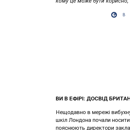
кому це може бути корисно,
В
ВИ В ЕФІРІ: ДОСВІД БРИТ
Нещодавно в мережі вибухну
шкіл Лондона почали носити 
пояснюють директори заклад