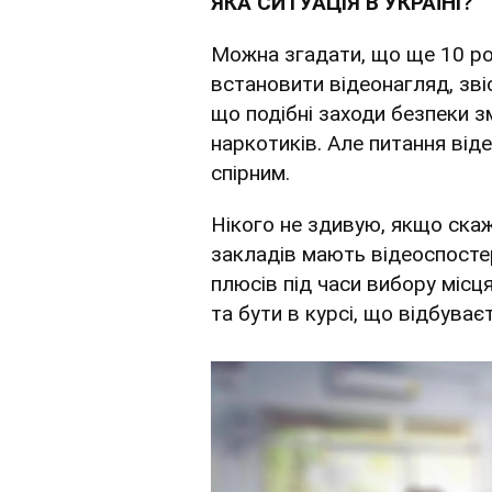
ЯКА СИТУАЦІЯ В УКРАЇНІ?
Можна згадати, що ще 10 р
встановити відеонагляд, зві
що подібні заходи безпеки з
наркотиків. Але питання від
спірним.
Нікого не здивую, якщо скаж
закладів мають відеоспосте
плюсів під часи вибору місц
та бути в курсі, що відбуваєт