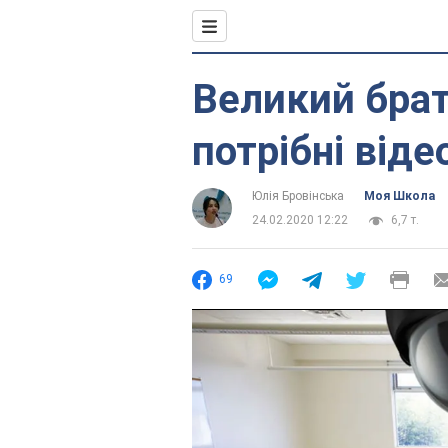
Великий брат
потрібні від
Юлія Бровінська
Моя Школа
24.02.2020 12:22
6,7 т.
69