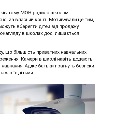
оків тому МОН радило школам
сно, за власний кошт. Мотивували це тим,
можуть вберегти дітей від продажу
еонагляду в школах досі лишається
у, що більшість приватних навчальних
реження. Камери в школі навіть додають
я навчання. Адже батьки прагнуть безпеки
ься з їх дітьми.