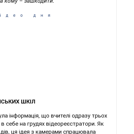
 а кому – зашкодити.
ідео дня
АНСЬКИХ ШКІЛ
ла інформація, що вчителі одразу трьох
в себе на грудях відеореєстратори. Як
ів, ця ідея з камерами спрацювала