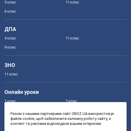
5 клас
11 клас
6 клас
ДПА
4 клас
11 клас
9 клас
ЗНО
11 клас
Онлайн уроки
1 клас
7 клас
2 клас
8 клас
Разом з нашими партнерами сайт OBOZ.UA використовує
файли cookie, щоб забезпечити належну роботу сайту, а
3 клас
9 клас
контент та реклама відповідали вашим інтересам.
4 клас
10 клас