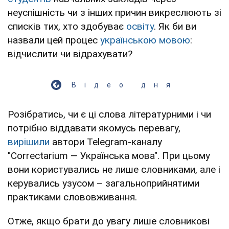
неуспішність чи з інших причин викреслюють зі
списків тих, хто здобуває
освіту
. Як би ви
назвали цей процес
українською мовою
:
відчислити чи відрахувати?
Відео дня
Розібратись, чи є ці слова літературними і чи
потрібно віддавати якомусь перевагу,
вирішили
автори Telegram-каналу
"Correctarium — Українська мова". При цьому
вони користувались не лише словниками, але і
керувались узусом – загальноприйнятими
практиками слововживання.
Отже, якщо брати до увагу лише словникові