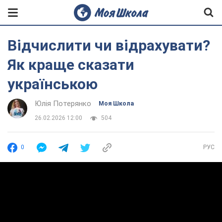
Відчислити чи відрахувати?
Як краще сказати
українською
Юлія Потерянко
Моя Школа
26.02.2026 12:00
504
0
РУС