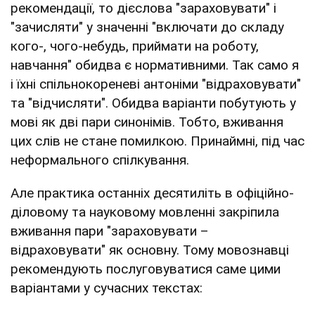
рекомендації, то дієслова "зараховувати" і
"зачисляти" у значенні "включати до складу
кого-, чого-небудь, приймати на роботу,
навчання" обидва є нормативними. Так само я
і їхні спільнокореневі антоніми "відраховувати"
та "відчисляти". Обидва варіанти побутують у
мові як дві пари синонімів. Тобто, вживання
цих слів не стане помилкою. Принаймні, під час
неформального спілкування.
Але практика останніх десятиліть в офіційно-
діловому та науковому мовленні закріпила
вживання пари "зараховувати –
відраховувати" як основну. Тому мовознавці
рекомендують послуговуватися саме цими
варіантами у сучасних текстах: