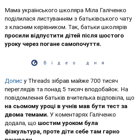
Мама українського школяра Міла Галіченко
поділилася листуванням з батьківського чату
з класним керівником. Так, батьки школярів
просили відпустити дітей після шостого
уроку через погане самопочуття.
Відео дня
Допис
у Тhreads зібрав майже 700 тисяч
переглядів та понад 5 тисяч вподобайок. На
повідомлення батьків вчителька відповіла, що
на сьомому уроці в учнів мав бути тест за
двома темами.
У коментарях Галіченко
додала, що
шостим уроком була
фізкультура, проте діти себе там гарно
почували.