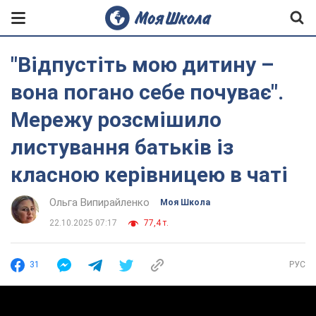
"Відпустіть мою дитину –
вона погано себе почуває".
Мережу розсмішило
листування батьків із
класною керівницею в чаті
Ольга Випирайленко
Моя Школа
22.10.2025 07:17
77,4 т.
31
РУС