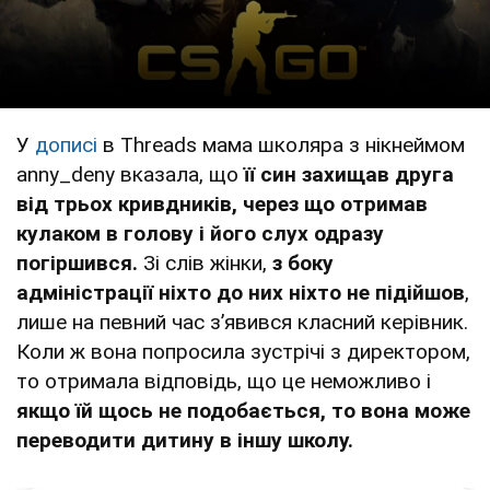
У
дописі
в Threads мама школяра з нікнеймом
anny_deny вказала, що
її син захищав друга
від трьох кривдників, через що отримав
кулаком в голову і його слух одразу
погіршився.
Зі слів жінки,
з боку
адміністрації ніхто до них ніхто не підійшов
,
лише на певний час зʼявився класний керівник.
Коли ж вона попросила зустрічі з директором,
то отримала відповідь, що це неможливо і
якщо їй щось не подобається, то вона може
переводити дитину в іншу школу.