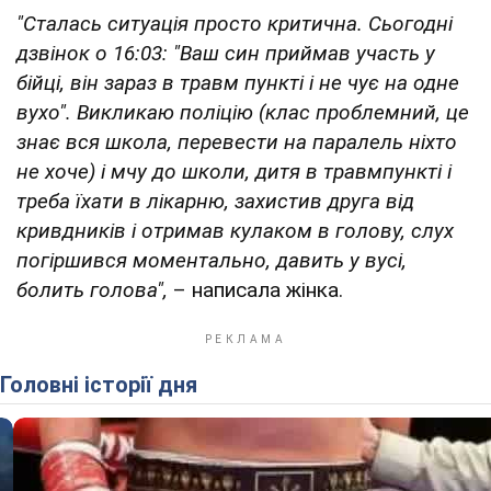
"Сталась ситуація просто критична. Сьогодні
дзвінок о 16:03: "Ваш син приймав участь у
бійці, він зараз в травм пункті і не чує на одне
вухо". Викликаю поліцію (клас проблемний, це
знає вся школа, перевести на паралель ніхто
не хоче) і мчу до школи, дитя в травмпункті і
треба їхати в лікарню, захистив друга від
кривдників і отримав кулаком в голову, слух
погіршився моментально, давить у вусі,
болить голова",
– написала жінка.
Головні історії дня