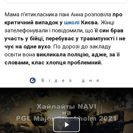
Мама пʼятикласника пані Анна розповіла
про
критичний випадок у
школі
Києва.
Жінці
зателефонували і повідомили, що
її син брав
участь у бійці, перебуває у травмпункті і не
чує на одне вухо
. По дорозі до закладу
освіти вона
викликала поліцію, адже, за її
словами, клас хлопця проблемний.
Відео дня
Play Video