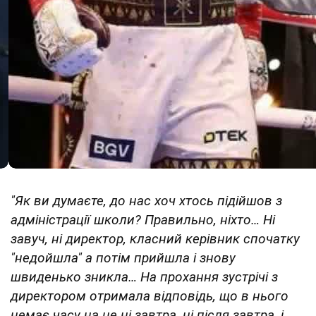
"Як ви думаєте, до нас хоч хтось підійшов з
адміністрації школи? Правильно, ніхто… Ні
завуч, ні директор, класний керівник спочатку
"недойшла" а потім прийшла і знову
швиденько зникла… На прохання зустрічі з
директором отримала відповідь, що в нього
немає часу на це ні завтра, ні після завтра, і