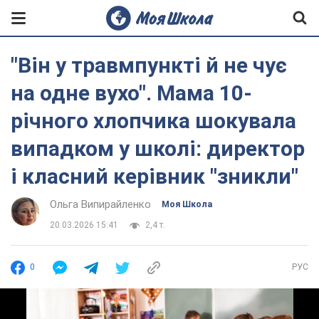
"Він у травмпункті й не чує
на одне вухо". Мама 10-
річного хлопчика шокувала
випадком у школі: директор
і класний керівник "зникли"
Ольга Випирайленко
Моя Школа
20.03.2026 15:41
2,4 т.
0
РУС