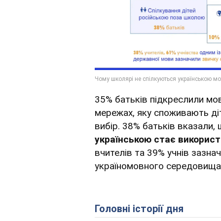
35% батьків підкреслили мов
мережах, яку споживають діт
вибір. 38% батьків вказали,
українською стає використ
вчителів та 39% учнів зазнач
україномовного середовища
Головні історії дня