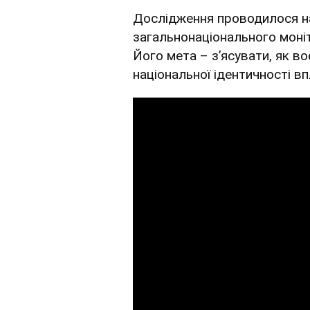
Дослідження проводилося на
загальнонаціонального моніт
Його мета – з’ясувати, як воє
національної ідентичності в