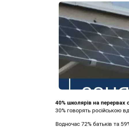
40% школярів на перервах 
30% говорять російською вд
Водночас 72% батьків та 5