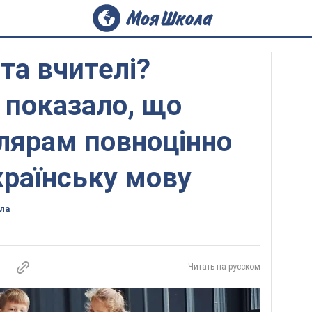
та вчителі?
 показало, що
лярам повноцінно
країнську мову
ла
Читать на русском