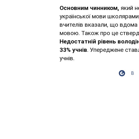
Основним чинником,
який н
української мови школярами
вчителів вказали, що вдома
мовою. Також про це стверд
Недостатній рівень володі
33% учнів
. Упереджене став
учнів.
В