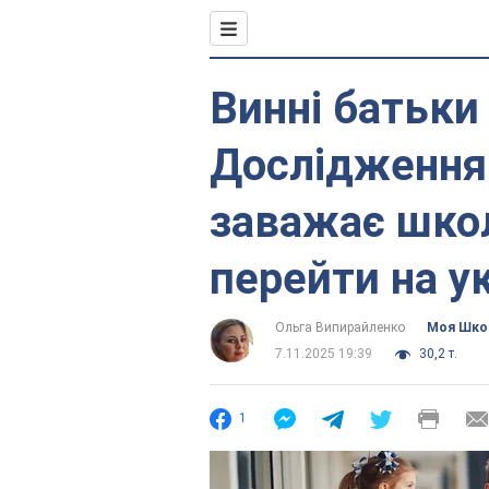
Винні батьки 
Дослідження
заважає шко
перейти на у
Ольга Випирайленко
Моя Шко
7.11.2025 19:39
30,2 т.
1