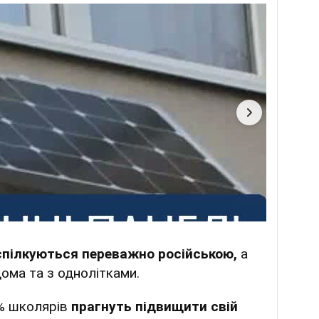
спілкуються переважно російською,
а
ома та з однолітками.
9% школярів
прагнуть підвищити свій