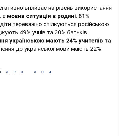
егативно впливає на рівень використання
, є
мовна ситуація в родині
. 81%
 діти переважно спілкуються російською
жують 49% учнів та 30% батьків.
ння українською мають 24% учителів та
лення до української мови мають 22%
ідео дня