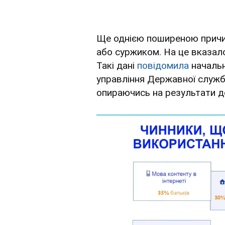
Ще однією поширеною причи
або суржиком. На це вказало
Такі дані
повідомила
начальн
управління Державної служби
опираючись на результати д