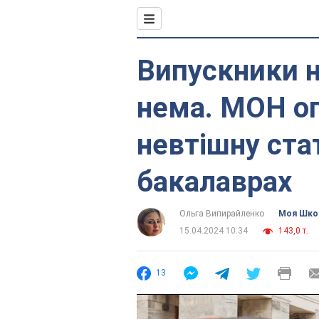
Випускники н
нема. МОН о
невтішну ста
бакалаврах
Ольга Випирайленко
Моя Шко
15.04.2024 10:34
143,0 т.
13