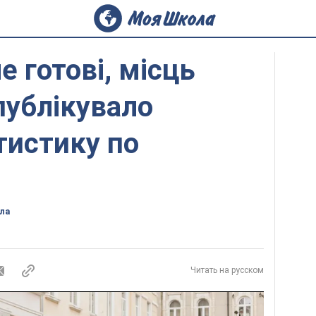
е готові, місць
публікувало
тистику по
ла
Читать на русском