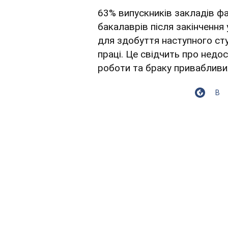
63% випускників закладів ф
бакалаврів після закінчення
для здобуття наступного сту
праці. Це свідчить про недо
роботи та браку привабливих
В