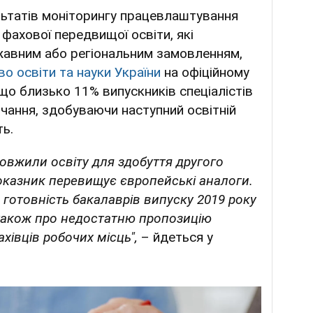
льтатів моніторингу працевлаштування
 фахової передвищої освіти, які
жавним або регіональним замовленням,
во освіти та науки України
на офіційному
 що близько 11% випускників спеціалістів
чання, здобуваючи наступний освітній
ть.
овжили освіту для здобуття другого
показник перевищує європейські аналоги.
 готовність бакалаврів випуску 2019 року
 також про недостатню пропозицію
івців робочих місць",
– йдеться у