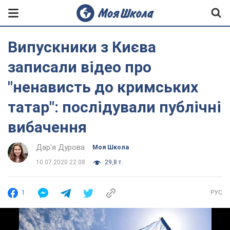
Випускники з Києва
записали відео про
"ненависть до кримських
татар": послідували публічні
вибачення
Дар'я Дурова
Моя Школа
10.07.2020 22:08
29,8 т.
1
РУС