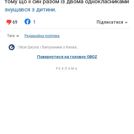
тому що її син разом із двома однокласниками
знущався з дитини
.
69
1
Підписатися
Теги
Редакційна політика
Моя Школа
Випускники з Києва...
Повернутися на головну OBOZ