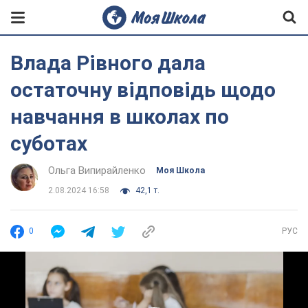
Влада Рівного дала
остаточну відповідь щодо
навчання в школах по
суботах
Ольга Випирайленко
Моя Школа
2.08.2024 16:58
42,1 т.
0
РУС