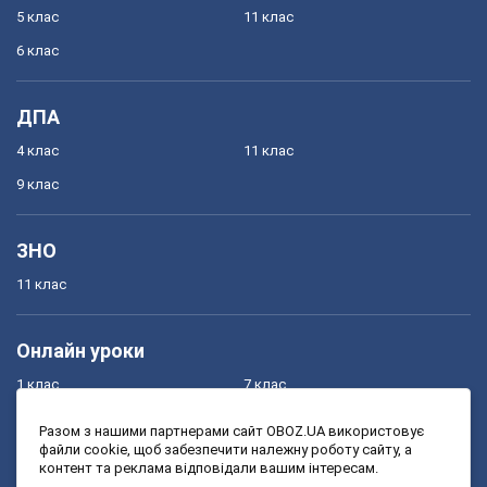
5 клас
11 клас
6 клас
ДПА
4 клас
11 клас
9 клас
ЗНО
11 клас
Онлайн уроки
1 клас
7 клас
2 клас
8 клас
Разом з нашими партнерами сайт OBOZ.UA використовує
файли cookie, щоб забезпечити належну роботу сайту, а
3 клас
9 клас
контент та реклама відповідали вашим інтересам.
4 клас
10 клас