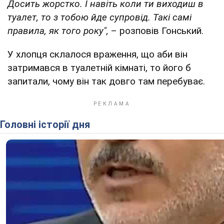
Досить жорстко. І навіть коли ти виходиш в
туалет, то з тобою йде супровід. Такі самі
правила, як того року",
– розповів Гонський.
У хлопця склалося враження, що аби він
затримався в туалетній кімнаті, то його б
запитали, чому він так довго там перебуває.
Головні історії дня