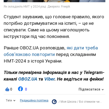
Студент зауважив, що головне правило, якого
потрібно дотримуватися на іспиті, – це не
списувати. Саме на цьому наголошують
інструктори під час пояснення.
Раніше OBOZ.UA розповідав,
які дати треба
обов'язково повторити
перед складанням
НМТ-2024 з історії України.
Тільки перевірена інформація в нас у Telegram-
каналі
OBOZ.UA
та
Viber
. Не ведіться на фейки!
0
0
Підписатися
Теги
Редакційна політика
Моя Школа
Всі стежили чи...