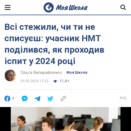
Всі стежили, чи ти не
списуєш: учасник НМТ
поділився, як проходив
іспит у 2024 році
Ольга Випирайленко
Моя Школа
29.05.2024 13:22
11,4 т.
0
РУС