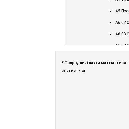
A5 Про
A6.02 
A6.03 
A6.04 
A6.05 
E Природничі науки математика 
статистика