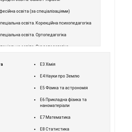
фесійна освіта (за спеціалізаціями)
Спеціальна освіта. Корекційна психопедагогіка
Спеціальна освіта. Ортопедагогіка
Спеціальна освіта. Сурдопедагогіка
Спеціальна освіта. Тифлопедагогіка
та
E3 Хімія
E4 Науки про Землю
E5 Фізика та астрономія
E6 Прикладна фізика та
наноматеріали
E7 Математика
E8 Статистика