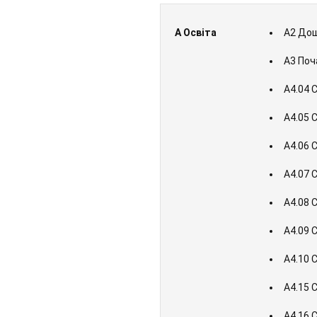
А Освіта
A2 Дош
A3 Поч
А4.04 
А4.05 
А4.06 С
А4.07 
А4.08 
А4.09 
А4.10 
А4.15 
А4.16 