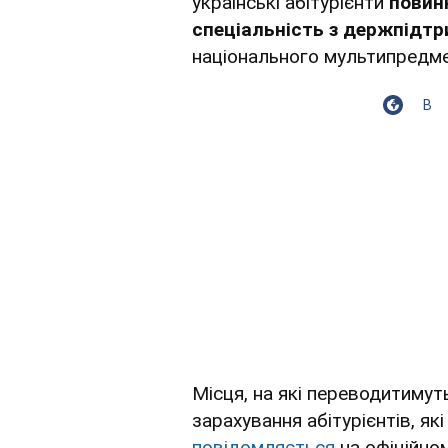
українські абітурієнти
повин
спеціальність з держпідт
національного мультипредме
В
Місця, на які переводитимут
зарахування абітурієнтів, я
повідомляється
на офіційном