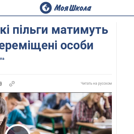
які пільги матимуть
ереміщені особи
ла
Читать на русском