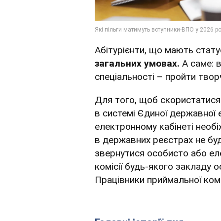
Абітурієнти, що мають стат
загальних умовах.
А саме: 
спеціальності – пройти твор
Для того, щоб скористатися 
в системі Єдиної державної е
електронному кабінеті необ
в державних реєстрах не буде
звернутися особисто або е
комісії будь-якого закладу о
Працівники приймальної комі