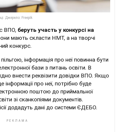
ус ВПО,
беруть участь у конкурсі на
вони мають скласти НМТ, а на творчі
чий конкурс.
пільгою, інформація про неї повинна бути
лектронної бази з питань освіти. В
іхдно внести реквізити довідки ВПО. Якщо
 інформації про неї, потрібно буде
лектронною поштою до приймальної
світи зі сканкопіями документів.
сії додадуть дані до системи ЄДЕБО.