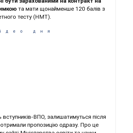
ні бути зарахованими на контракт на
римкою
та мати щонайменше 120 балів з
тного тесту (НМТ).
ідео дня
ь вступників-ВПО, залишатимуться після
кі отримали пропозицію одразу. Про це
у сайті Міністерства освіти та науки