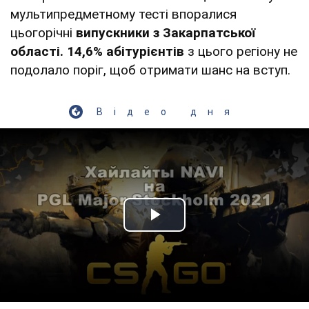
мультипредметному тесті впоралися
цьогорічні
випускники з Закарпатської
області. 14,6% абітурієнтів
з цього регіону не
подолало поріг, щоб отримати шанс на вступ.
Відео дня
Play Video