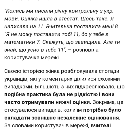
"Колись ми писали річну контрольну з укр.
мови. Оцінка йшла в атестат. Щось таке. Я
написала на 11. Вчителька поставила мені 8.
"Я не можу поставити тобі 11, бо у тебе з
математики 7. Скажуть, що завищила. Але ти
знай, що усно в тебе 11",
– розповіла
користувачка мережі.
Своєю історією жінка розблокувала спогади
українців, які у коментарях ділилися схожими
випадками. Більшість з них підкреслювало, що
подібна практика була не рідкістю і вони
часто отримували нижчі оцінки.
Зокрема, це
стосувалося випадків, коли їм
потрібно було
складати зовнішнє незалежне оцінювання.
За словами користувачів мережі,
вчителі