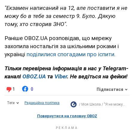
"Екзамен написаний на 12, але поставити я не
можу бо в тебе за семестр 9. Було. Дякую
тому, хто створив ЗНО".
Раніше OBOZ.UA розповідав, що мережу
захопила ностальгія за шкільними роками і
українці
поділилися спогадами про іспити.
Тільки перевірена інформація в нас у Telegram-
каналі
OBOZ.UA
та
Viber
. Не ведіться на фейки!
1
0
Підписатися
Теги
Редакційна політика
Моя Школа
"Я не можу...
Повернутися на головну OBOZ