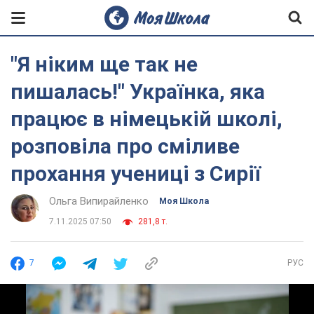
"Я ніким ще так не
пишалась!" Українка, яка
працює в німецькій школі,
розповіла про сміливе
прохання учениці з Сирії
Ольга Випирайленко
Моя Школа
7.11.2025 07:50
281,8 т.
7
РУС