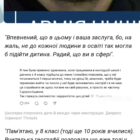
"Впевнений, що в цьому і ваша заслуга, бо, на
жаль, не до кожної людини в освіті так могла
б підійти дитина. Радий, що ви в сфері".
"Пам'ятаю, у 8 класі (тоді ще 10 років вчилися).
Вчителька географії розповіла,що вже тоді у