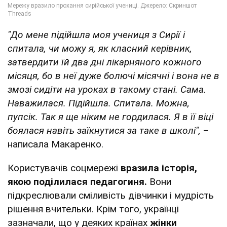
"До мене підійшла моя учениця з Сирії і
спитала, чи можу я, як класний керівник,
затвердити їй два дні лікарняного кожного
місяця, бо в неї дуже болючі місячні і вона не в
змозі сидіти на уроках в такому стані. Сама.
Наважилася. Підійшла. Спитала. Можна,
пупсік. Так я ще ніким не гордилася. Я в її віці
боялася навіть заїкнутися за таке в школі",
–
написала Макаренко.
Користувачів соцмережі
вразила історія,
якою поділилася педагогиня.
Вони
підкреслювали сміливість дівчинки і мудрість
рішення вчительки. Крім того, українці
зазначали, що у деяких країнах
жінки