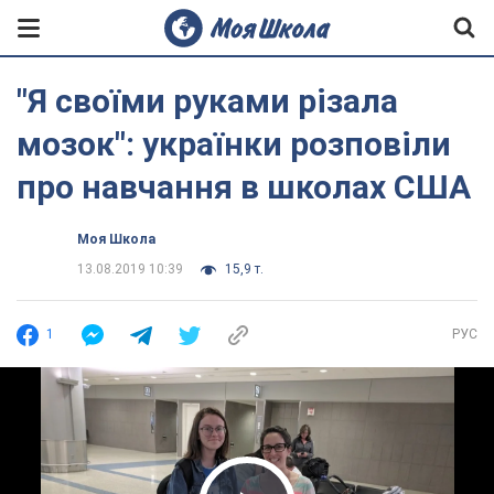
"Я своїми руками різала
мозок": українки розповіли
про навчання в школах США
Моя Школа
13.08.2019 10:39
15,9 т.
1
РУС