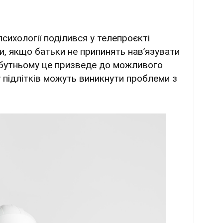
сихології поділився у телепроєкті
и, якщо батьки не припинять навʼязувати
айбутньому це призведе до можливого
 у підлітків можуть виникнути проблеми з