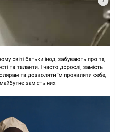
ому світі батьки іноді забувають про те,
ості та таланти. І часто дорослі, замість
колярам та дозволяти їм проявляти себе,
майбутнє замість них.