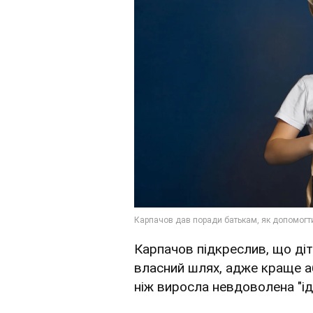
Карпачов підкреслив, що ді
власний шлях, адже краще а
ніж виросла невдоволена "ід