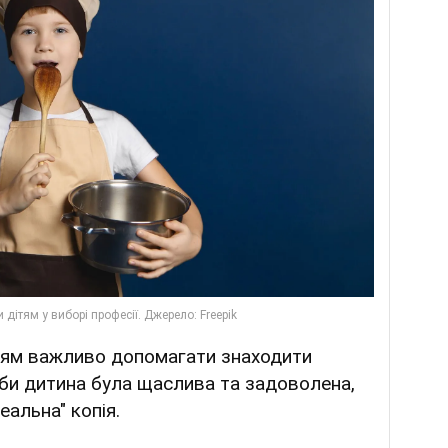
тям важливо допомагати знаходити
би дитина була щаслива та задоволена,
еальна" копія.