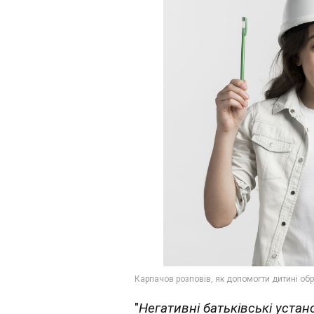
"
Негативні
батьківські устан