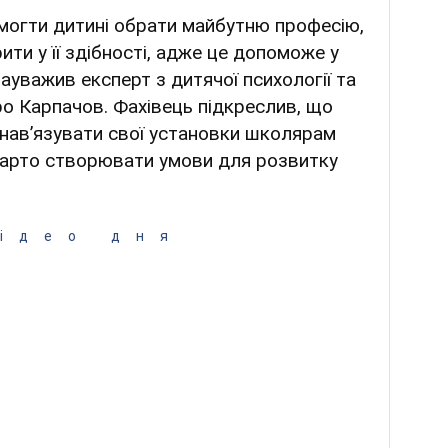
омогти дитині обрати майбутню професію,
ити у її здібності, адже це допоможе у
зауважив експерт з дитячої психології та
о Карпачов. Фахівець підкреслив, що
 навʼязувати свої установки школярам
варто створювати умови для розвитку
ідео дня