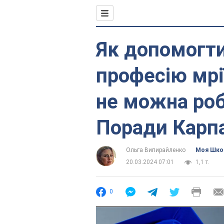
Як допомогти
професію мрі
не можна роб
Поради Карп
Ольга Випирайленко
Моя Шко
20.03.2024 07:01
1,1 т.
0