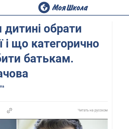
 дитині обрати
ї і що категорично
ити батькам.
ачова
ла
Читать на русском