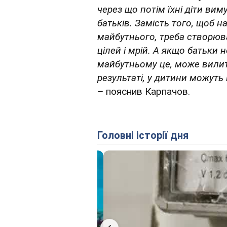
через що потім їхні діти ви
батьків. Замість того, щоб н
майбутнього, треба створюв
цілей і мрій. А якщо батьки 
майбутньому це,
може в
илит
результаті, у дитини можуть
–
пояснив Карпачов.
Головні історії дня