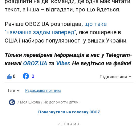
розділити на дві команди, де одна має читати
текст, а інша – відгадати, про що йдеться.
Раніше OBOZ.UA розповідав,
що таке
"навчання задом наперед"
, яке поширене в
США і набирає популярності у вишах України.
Тільки перевірена інформація в нас у Telegram-
каналі
OBOZ.UA
та
Viber
. Не ведіться на фейки!
0
0
Підписатися
Теги
Редакційна політика
Моя Школа
Як допомогти дітям...
Повернутися на головну OBOZ