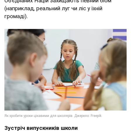
Об’єднаних Націй захищають певний біом
(наприклад, реальний луг чи ліс у їхній
громаді).
Зустріч випускників школи