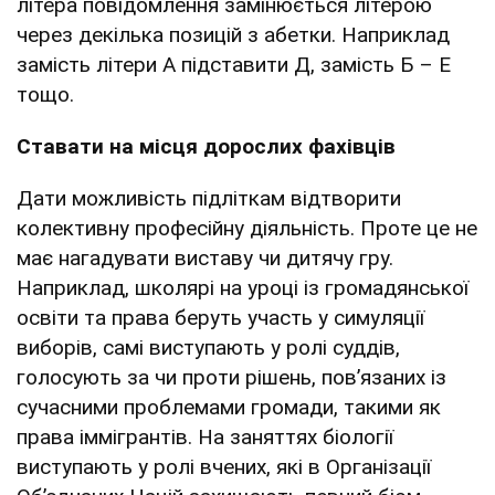
літера повідомлення замінюється літерою
через декілька позицій з абетки. Наприклад
замість літери A підставити Д, замість Б – E
тощо.
Ставати на місця дорослих фахівців
Дати можливість підліткам відтворити
колективну професійну діяльність. Проте це не
має нагадувати виставу чи дитячу гру.
Наприклад, школярі на уроці із громадянської
освіти та права беруть участь у симуляції
виборів, самі виступають у ролі суддів,
голосують за чи проти рішень, пов’язаних із
сучасними проблемами громади, такими як
права іммігрантів. На заняттях біології
виступають у ролі вчених, які в Організації