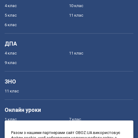
4 клас
10 клас
5 клас
11 клас
6 клас
ДПА
4 клас
11 клас
9 клас
ЗНО
11 клас
Онлайн уроки
1 клас
7 клас
2 клас
8 клас
Разом з нашими партнерами сайт OBOZ.UA використовує
файли cookie, щоб забезпечити належну роботу сайту, а