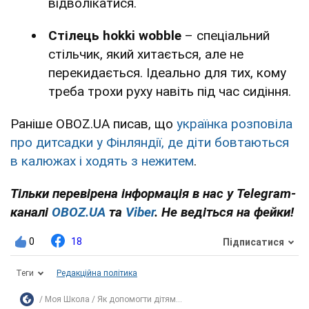
відволікатися.
Стілець hokki wobble
– спеціальний
стільчик, який хитається, але не
перекидається. Ідеально для тих, кому
треба трохи руху навіть під час сидіння.
Раніше OBOZ.UA писав, що
українка розповіла
про дитсадки у Фінляндії, де діти бовтаються
в калюжах і ходять з нежитем
.
Тільки перевірена інформація в нас у Telegram-
каналі
OBOZ.UA
та
Viber
. Не ведіться на фейки!
0
18
Підписатися
Теги
Редакційна політика
Моя Школа
Як допомогти дітям...