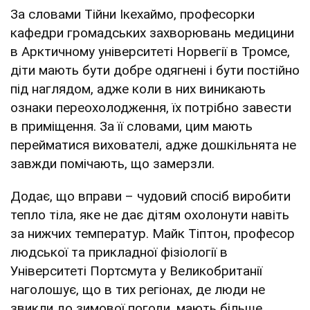
За словами Тійни Ікехаймо, професорки
кафедри громадських захворювань медицини
в Арктичному університеті Норвегії в Тромсе,
діти мають бути добре одягнені і бути постійно
під наглядом, адже коли в них виникають
ознаки переохолодження, їх потрібно завести
в приміщення. За її словами, цим мають
перейматися вихователі, адже дошкільнята не
завжди помічають, що замерзли.
Додає, що вправи – чудовий спосіб виробити
тепло тіла, яке не дає дітям охолонути навіть
за нижчих температур. Майк Тіптон, професор
людської та прикладної фізіології в
Університеті Портсмута у Великобританії
наголошує, що в тих регіонах, де люди не
звикли до зимової погоди, мають більше