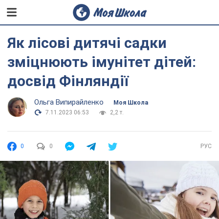
Як лісові дитячі садки
зміцнюють імунітет дітей:
досвід Фінляндії
Ольга Випирайленко
Моя Школа
7.11.2023 06:53
2,2 т.
0
0
РУС