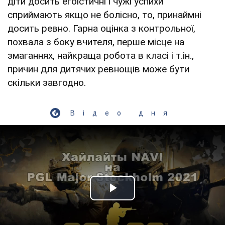
діти досить егоїстичні і чужі успихи
сприймають якщо не болісно, то, принаймні
досить ревно. Гарна оцінка з контрольної,
похвала з боку вчителя, перше місце на
змаганнях, найкраща робота в класі і т.ін.,
причин для дитячих ревнощів може бути
скільки завгодно.
Відео дня
Play Video