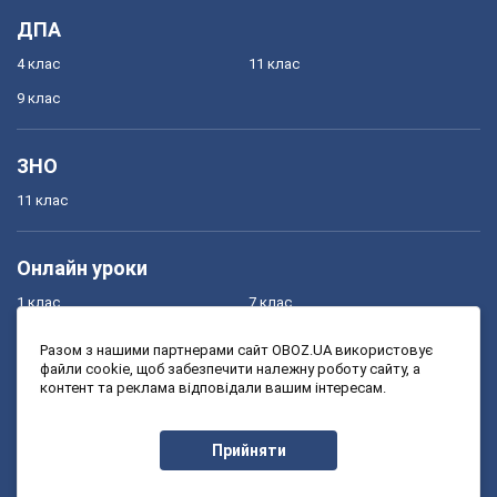
ДПА
4 клас
11 клас
9 клас
ЗНО
11 клас
Онлайн уроки
1 клас
7 клас
2 клас
8 клас
Разом з нашими партнерами сайт OBOZ.UA використовує
файли cookie, щоб забезпечити належну роботу сайту, а
3 клас
9 клас
контент та реклама відповідали вашим інтересам.
4 клас
10 клас
5 клас
11 клас
Прийняти
6 клас