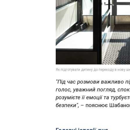
"Під час розмови важливо п
голос, уважний погляд, спок
розумієте її емоції та турбу
безпеки",
– пояснює Шабано