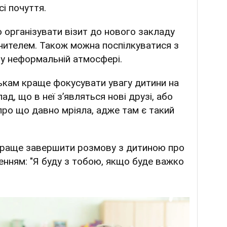
і почуття.
 організувати візит до нового закладу
вчителем. Також можна поспілкуватися з
у неформальній атмосфері.
тькам краще фокусувати увагу дитини на
д, що в неї зʼявляться нові друзі, або
про що давно мріяла, адже там є такий
краще завершити розмову з дитиною про
енням: "Я буду з тобою, якщо буде важко