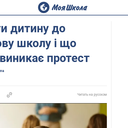
ти дитину до
ову школу і що
 виникає протест
ла
Читать на русском