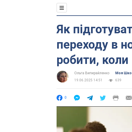
Як підготува
переходу в н
робити, коли
Ольга Випирайленко
Моя Шко
19.06.2025 14:51
639
0