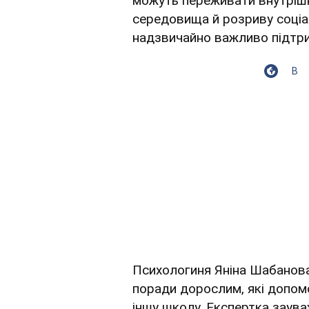
можуть переживати внутрішн
середовища й розриву соціа
надзвичайно важливо підтрим
В
Психологиня Яніна Шабанова
поради дорослим, які допом
іншу школу. Експертка заува