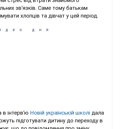
ій стрес від втрати знайомого
льних звʼязків. Саме тому батькам
увати хлопців та дівчат у цей період.
ідео дня
 в інтервʼю
Новій українській школі
дала
ожуть підготувати дитину до переходу в
жує, що до повідомлення про зміну