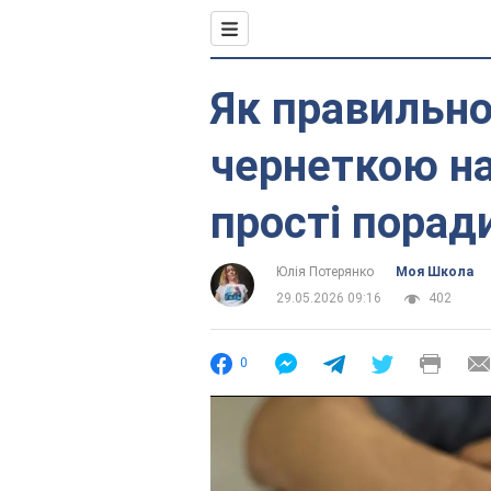
Як правильно
чернеткою н
прості порад
Юлія Потерянко
Моя Школа
29.05.2026 09:16
402
0