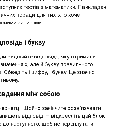
ступних тестів з математики. Її викладач
ичних поради для тих, хто хоче
асними записами.
дповідь і букву
и виділяйте відповідь, яку отримали.
 значення х, але й букву правильного
. Обведіть і цифру, і букву. Це значно
утньому.
завдання між собою
чернетці. Щойно закінчите розв'язувати
апишете відповіді – відкресліть цей блок
те до наступного, щоб не переплутати