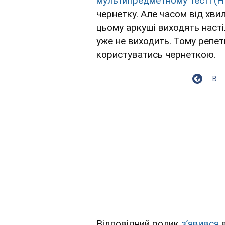
мультипредметному тесті (
чернетку. Але часом від хви
цьому аркуші виходять насті
уже не виходить. Тому репет
користуватись чернеткою.
В
Відповідний ролик
з’явився
в