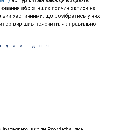
НМТ)
абітурієнтам завжди видають
лювання або з інших причин записи на
льки хаотичними, що розібратись у них
итор вирішив пояснити, як правильно
ідео дня
 Instagram школи ProMaths, яка