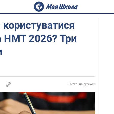
 користуватися
а НМТ 2026? Три
и
Читать на русском