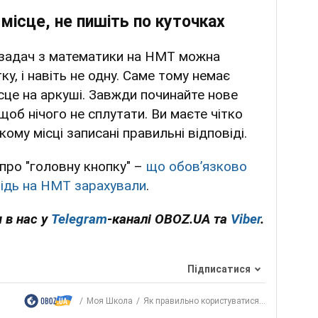
місце, не пишіть по куточках
 задач з математики на НМТ можна
у, і навіть не одну. Саме тому немає
сце на аркуші. Завжди починайте нове
щоб нічого не сплутати. Ви маєте чітко
кому місці записані правильні відповіді.
про "головну кнопку" –
що обов’язково
відь на НМТ зарахували
.
 в нас у
Telegram
-каналі OBOZ.UA та
Viber
.
Підписатися
Моя Школа
Як правильно користуватися...