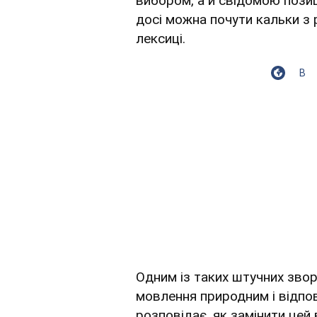
вибором, а й свідомою пози
досі можна почути кальки з р
лексиці.
В
Одним із таких штучних звор
мовлення природним і відпо
розповідає, як замінити цей 