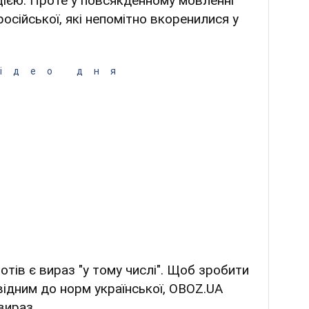
цією. Проте у повсякденному мовленні
осійської, які непомітно вкоренилися у
ідео дня
отів є вираз "у тому числі". Щоб зробити
відним до норм української, OBOZ.UA
вираз.