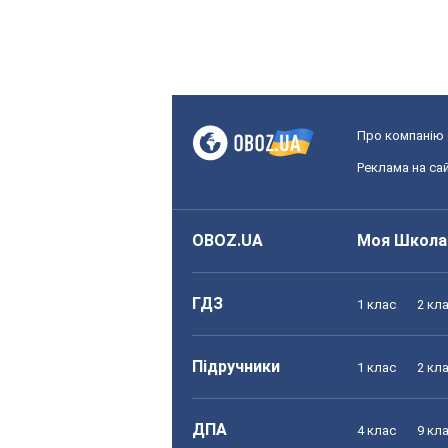
Про компанію
Реклама на сай
OBOZ.UA
Моя Школа
ГДЗ
1 клас
2 кл
Підручники
1 клас
2 кл
ДПА
4 клас
9 кл