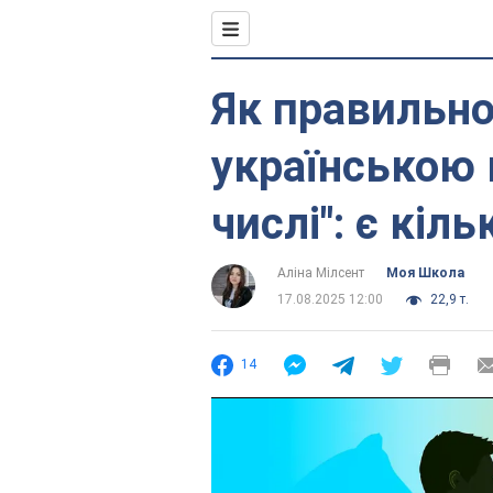
Як правильно
українською 
числі": є кіль
Аліна Мілсент
Моя Школа
17.08.2025 12:00
22,9 т.
14