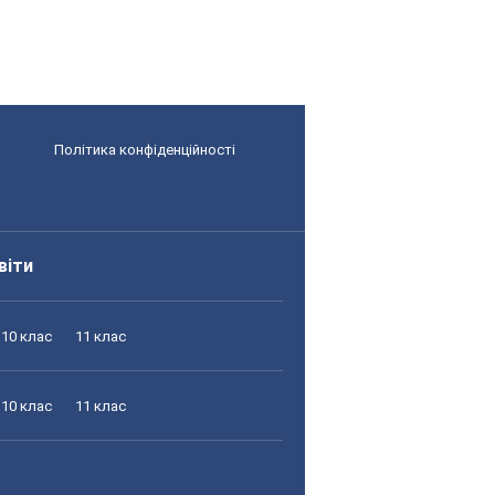
Політика конфіденційності
віти
10 клас
11 клас
10 клас
11 клас