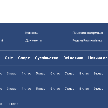
Команда
Правова інформація
ті
Документи
Редакційна політика
Світ
Спорт
Суспільство
Всі новини
Новини ос
ас
3 клас
4 клас
5 клас
6 клас
7 клас
8 клас
9 клас
ас
3 клас
4 клас
5 клас
6 клас
7 клас
8 клас
9 клас
ас
11 клас