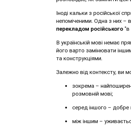
Іноді кальки з російської сп
непоміченими. Одна з них – в
перекладом російського
"в
В українській мові немає пр
його варто замінювати інши
та конструкціями.
Залежно від контексту, ви м
зокрема – найпоширені
розмовній мові;
серед іншого – добре 
між іншим – уживаєтьс