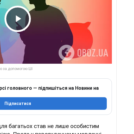
Play Video
рсі головного — підпишіться на Новини на
Підписатися
ля багатьох став не лише особистим