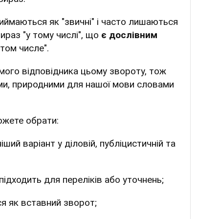
риймаються як "звичні" і часто лишаються
ираз "у тому числі", що
є дослівним
 том числе".
ямого відповідника цьому звороту, тож
ми, природними для нашої мови словами
ожете обрати:
ший варіант у діловій, публіцистичній та
підходить для переліків або уточнень;
я як вставний зворот;