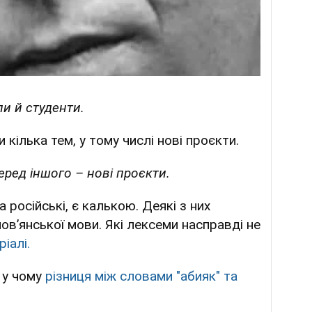
ли й студенти.
кілька тем, у тому числі нові проєкти.
еред іншого – нові проєкти.
на російські, є калькою. Деякі з них
ов’янської мови. Які лексеми насправді не
іалі.
 у чому
різниця між словами "абияк" та