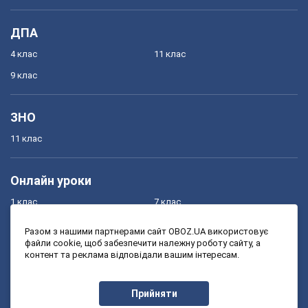
ДПА
4 клас
11 клас
9 клас
ЗНО
11 клас
Онлайн уроки
1 клас
7 клас
2 клас
8 клас
Разом з нашими партнерами сайт OBOZ.UA використовує
файли cookie, щоб забезпечити належну роботу сайту, а
3 клас
9 клас
контент та реклама відповідали вашим інтересам.
4 клас
10 клас
5 клас
11 клас
Прийняти