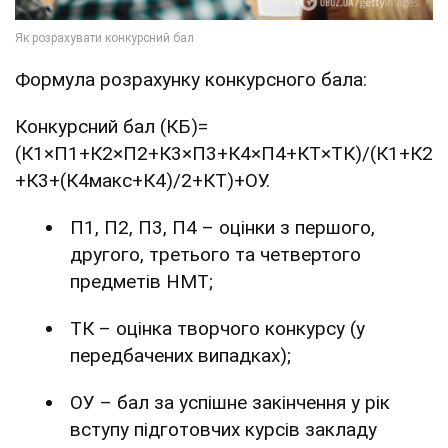
Формула розрахунку конкурсного бала:
Конкурсний бал (КБ)=
(К1×П1+К2×П2+К3×П3+К4×П4+КТ×ТК)/(К1+К2
+К3+(К4макс+К4)/2+КТ)+ОУ.
П1, П2, П3, П4 – оцінки з першого,
другого, третього та четвертого
предметів НМТ;
ТК – оцінка творчого конкурсу (у
передбачених випадках);
ОУ – бал за успішне закінчення у рік
вступу підготовчих курсів закладу