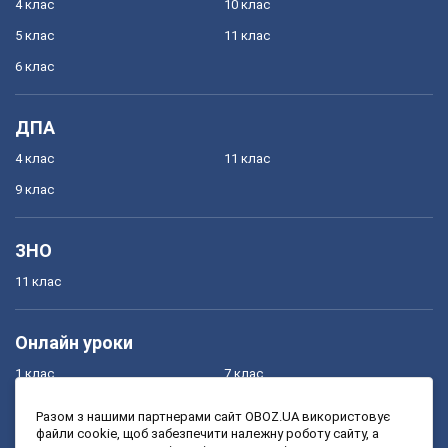
4 клас
10 клас
5 клас
11 клас
6 клас
ДПА
4 клас
11 клас
9 клас
ЗНО
11 клас
Онлайн уроки
1 клас
7 клас
2 клас
8 клас
Разом з нашими партнерами сайт OBOZ.UA використовує
файли cookie, щоб забезпечити належну роботу сайту, а
3 клас
9 клас