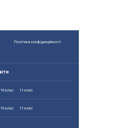
Політика конфіденційності
віти
10 клас
11 клас
10 клас
11 клас