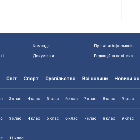
Команда
Правова інформація
ті
Документи
Редакційна політика
Світ
Спорт
Суспільство
Всі новини
Новини ос
ас
3 клас
4 клас
5 клас
6 клас
7 клас
8 клас
9 клас
ас
3 клас
4 клас
5 клас
6 клас
7 клас
8 клас
9 клас
ас
11 клас