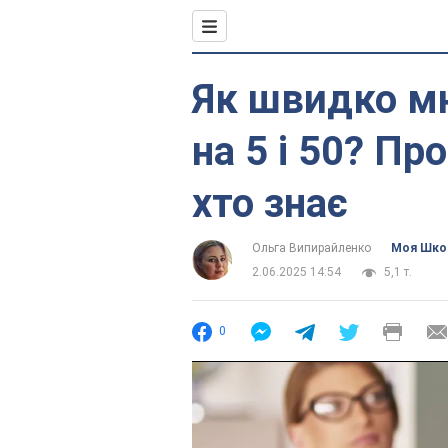
Як швидко м
на 5 і 50? Пр
хто знає
Ольга Випирайленко
Моя Шко
2.06.2025 14:54
5,1 т.
0