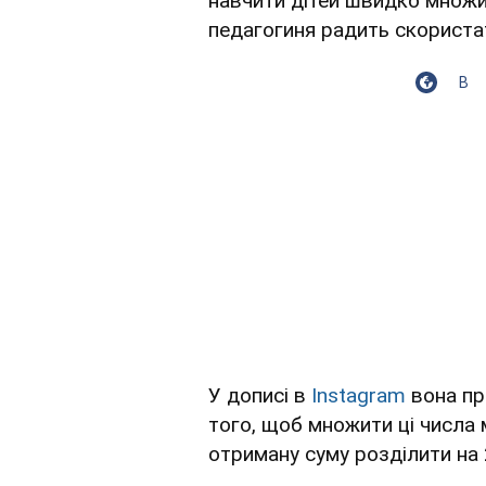
навчити дітей швидко множит
педагогиня радить скорист
В
У дописі в
Instagram
вона пр
того, щоб множити ці числа 
отриману суму розділити на 2