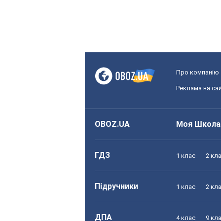
Про компанію
Реклама на сай
OBOZ.UA
Моя Школа
ГДЗ
1 клас
2 кл
Підручники
1 клас
2 кл
ДПА
4 клас
9 кл