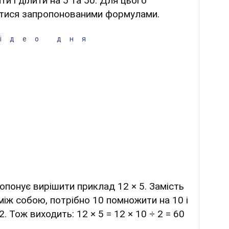
и і ділити на 5 та 50. Для цього
атися запропонованими формулами.
ідео дня
опонує вирішити приклад 12 × 5. Замість
між собою, потрібно 10 помножити на 10 і
. Тож виходить: 12 × 5 = 12 × 10 ÷ 2 = 60