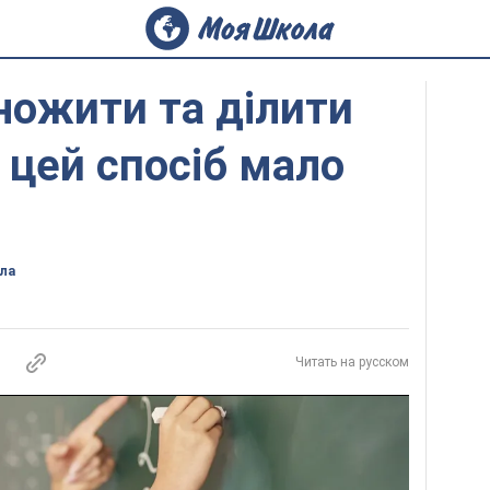
ножити та ділити
о цей спосіб мало
ла
Читать на русском