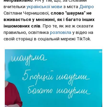
неправильно
. Річ у тім, що, за словами
вчительки
української мови
з міста
Дніпро
Світлани Чернишової,
слово "шаурма" не
вживається у множині, як і багато інших
іншомовних слів
. Про те, як же ж сказати
правильно, освітянка
розповіла
у відео на
своїй сторінці в соціальній мережі TikTok.