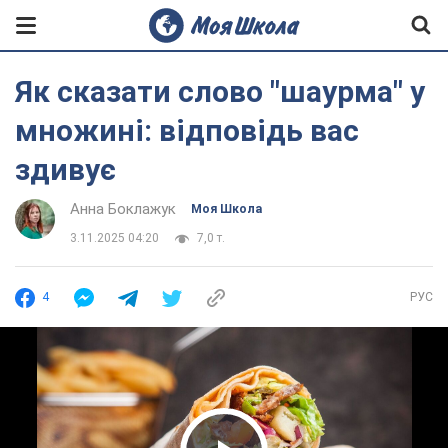
Як сказати слово "шаурма" у
множині: відповідь вас
здивує
Анна Боклажук
Моя Школа
3.11.2025 04:20
7,0 т.
4
РУС