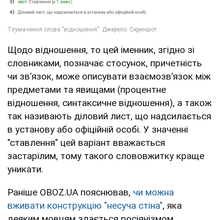
Щодо відношення, то цей іменник, згідно зі
словниками, позначає стосунок, причетність
чи зв’язок, може описувати взаємозв’язок між
предметами та явищами (процентне
відношення, синтаксичне відношення), а також
так називають діловий лист, що надсилається
в установу або офіційній особі. У значенні
"ставлення" цей варіант вважається
застарілим, тому такого слововжитку краще
уникати.
Раніше OBOZ.UA пояснював,
чи можна
вживати конструкцію "несуча стіна"
, яка
деяким мовцям здається росіянізмом.