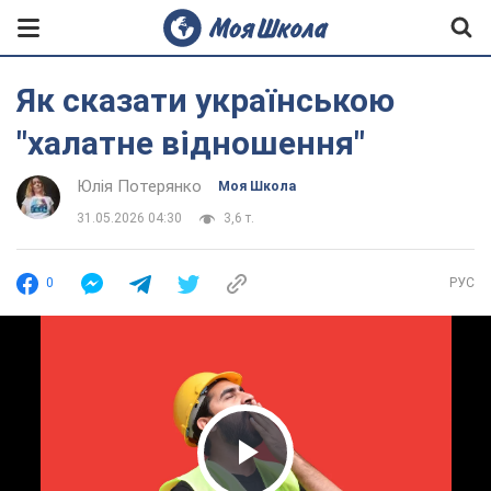
Як сказати українською
"халатне відношення"
Юлія Потерянко
Моя Школа
31.05.2026 04:30
3,6 т.
0
РУС