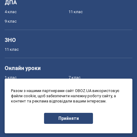
ДПА
4 клас
11 клас
9 клас
ЗНО
11 клас
Онлайн уроки
1 клас
7 клас
2 клас
8 клас
Разом з нашими партнерами сайт OBOZ.UA використовує
файли cookie, щоб забезпечити належну роботу сайту, а
3 клас
9 клас
контент та реклама відповідали вашим інтересам.
4 клас
10 клас
5 клас
11 клас
Прийняти
6 клас