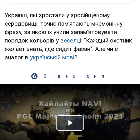
Українці, які зростали у зросійщеному
середовищі, точно пам’ятають мнемонічну
фразу, за якою їх учили запам’ятовувати
порядок кольорів у
веселці
: "Каждый охотник
желает знать, где сидит фазан". Але чи є
аналог в
українській мові
?
Відео дня
Play Video