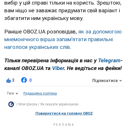
вибір у цій справі тільки на користь. Зрештою,
вам ніщо не заважає придумати свій варіант і
збагатити ним українську мову.
Раніше OBOZ.UA розповідав,
як за допомогою
мнемонічного вірша запам’ятати правильні
наголоси українських слів
.
Тільки перевірена інформація в нас у
Telegram
-
каналі OBOZ.UA та
Viber
. Не ведіться на фейки!
3
0
Підписатися
Теги
Редакційна політика
Моя Школа
Як сказати українською...
Повернутися на головну OBOZ