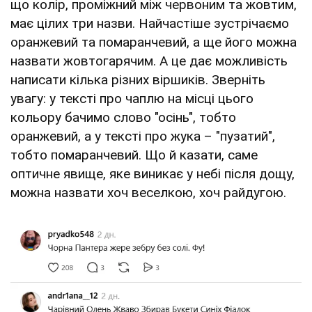
що колір, проміжний між червоним та жовтим,
має цілих три назви. Найчастіше зустрічаємо
оранжевий та помаранчевий, а ще його можна
назвати жовтогарячим. А це дає можливість
написати кілька різних віршиків. Зверніть
увагу: у тексті про чаплю на місці цього
кольору бачимо слово "осінь", тобто
оранжевий, а у тексті про жука – "пузатий",
тобто помаранчевий. Що й казати, саме
оптичне явище, яке виникає у небі після дощу,
можна назвати хоч веселкою, хоч райдугою.