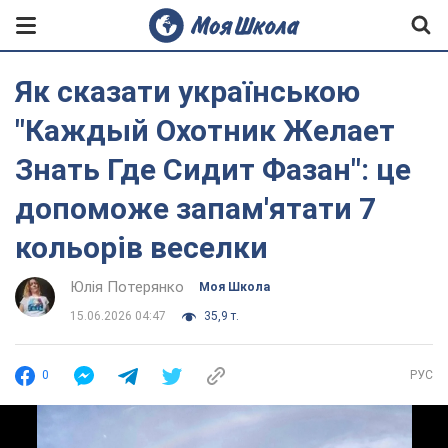
Як сказати українською
"Каждый Охотник Желает
Знать Где Сидит Фазан": це
допоможе запам'ятати 7
кольорів веселки
Юлія Потерянко
Моя Школа
15.06.2026 04:47
35,9 т.
0
РУС