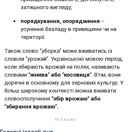
затишного вигляду;
порядкування, опорядження
–
усунення безладу в приміщенні чи на
території.
Також слово "уборка" може вживатись із
словом "урожай". Українською мовою період,
коли збирають врожай на полях, називають
словами
"жнива" або "косовиця"
. Втім, вони
доречні в основному для зернових культур. У
більш широкому контексті можна вживати
словосполучення
"збір врожаю" або
"збирання врожаю".
Головні історії дня