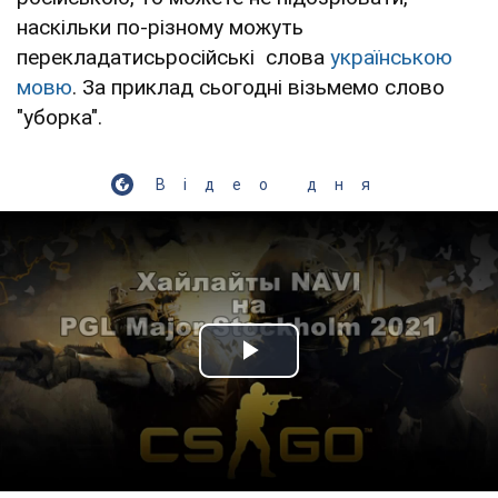
наскільки по-різному можуть
перекладатисьросійські слова
українською
мовю
. За приклад сьогодні візьмемо слово
"уборка".
Відео дня
Play Video