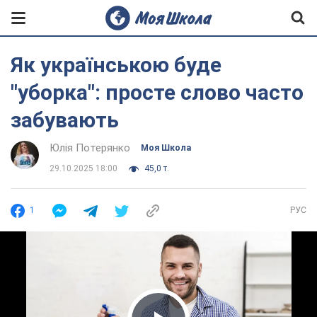
Як українською буде
"уборка": просте слово часто
забувають
Юлія Потерянко
Моя Школа
29.10.2025 18:00
45,0 т.
1
РУС