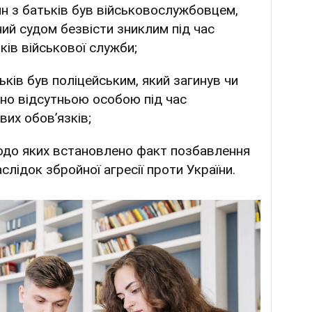
дин з батьків був військовослужбовцем,
ний судом безвісти зниклим під час
ків військової служби;
атьків був поліцейським, який загинув чи
но відсутньою особою під час
их обов’язків;
щодо яких встановлено факт позбавлення
лідок збройної агресії проти України.