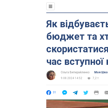
Як відбуваєт
бюджет та х
скористатися
час вступної 
Ольга Випирайленко
Моя Шко
9.08.2024 14:52
7,2 т.
31