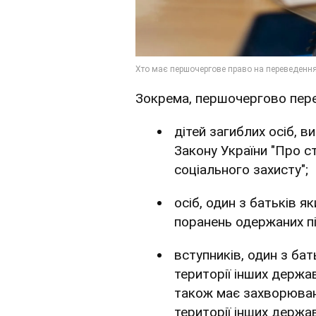
Зокрема, першочергово пер
дітей загиблих осіб, в
Закону України "Про ста
соціального захисту";
осіб, один з батьків я
поранень одержаних під
вступників, один з бат
території інших держав
також має захворюван
території інших держав