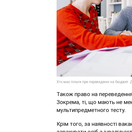
Також право на переведення 
Зокрема, ті, що мають не ме
мультипредметного тесту.
Крім того, за наявності вак
зарахувати осіб з інвалідніст