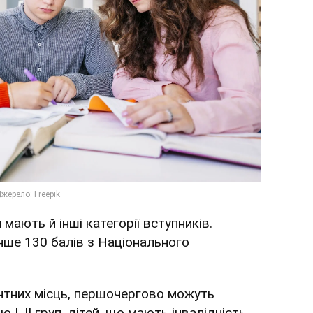
мають й інші категорії вступників.
нше 130 балів з Національного
антних місць, першочергово можуть
ю I, II груп, дітей, що мають інвалідність