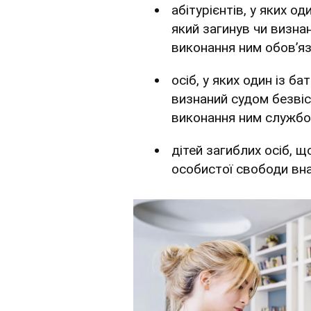
абітурієнтів, у яких о
який загинув чи визна
виконання ним обов’яз
осіб, у яких один із б
визнаний судом безвіс
виконання ним службов
дітей загиблих осіб, 
особистої свободи внас