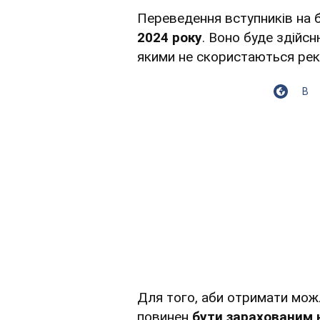
Переведення вступників на
2024 року
. Воно буде здійс
якими не скористаються реко
В
Для того, аби отримати мож
повинен
бути зарахованим 