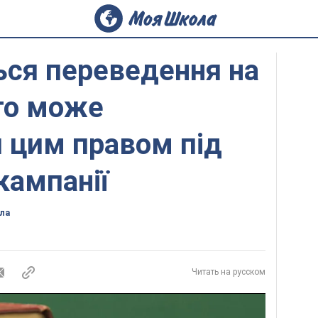
ься переведення на
то може
 цим правом під
кампанії
ла
Читать на русском