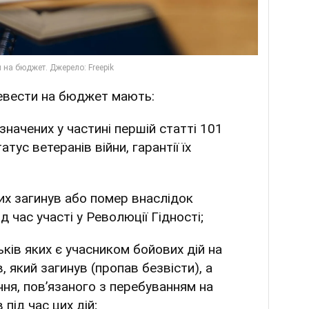
евести на бюджет мають:
изначених у частині першій статті 101
тус ветеранів війни, гарантії їх
ких загинув або помер внаслідок
 час участі у Революції Гідності;
ьків яких є учасником бойових дій на
, який загинув (пропав безвісти), а
ня, пов’язаного з перебуванням на
 під час цих дій;