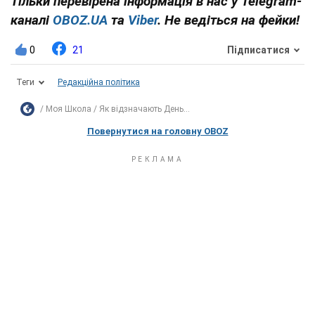
Тільки перевірена інформація в нас у Telegram-
каналі
OBOZ.UA
та
Viber
. Не ведіться на фейки!
0
21
Підписатися
Теги
Редакційна політика
Моя Школа
Як відзначають День...
Повернутися на головну OBOZ