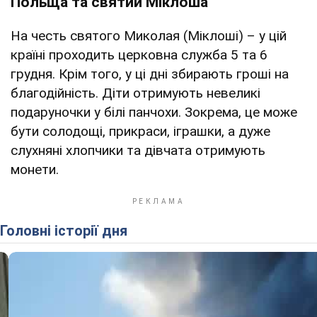
Польща та святий Міклоша
На честь святого Миколая (Міклоші) – у цій
країні проходить церковна служба 5 та 6
грудня. Крім того, у ці дні збирають гроші на
благодійність. Діти отримують невеликі
подаруночки у білі панчохи. Зокрема, це може
бути солодощі, прикраси, іграшки, а дуже
слухняні хлопчики та дівчата отримують
монети.
Головні історії дня