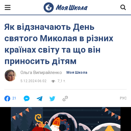
Як відзначають День
святого Миколая в різних
країнах світу та що він
приносить дітям
Ольга Випирайленко
Моя Школа
5.12.2024 06:02
7,1 т.
21
РУС