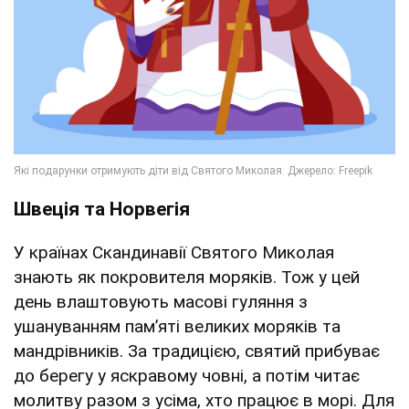
Швеція та Норвегія
У країнах Скандинавії Святого Миколая
знають як покровителя моряків. Тож у цей
день влаштовують масові гуляння з
ушануванням памʼяті великих моряків та
мандрівників. За традицією, святий прибуває
до берегу у яскравому човні, а потім читає
молитву разом з усіма, хто працює в морі. Для