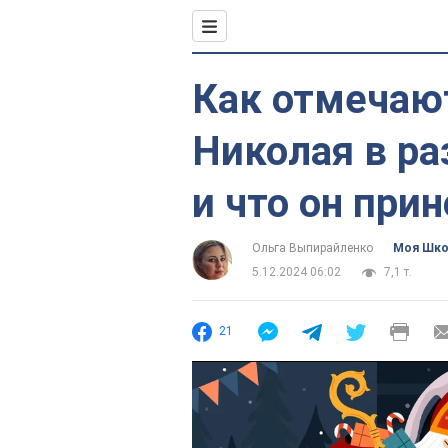
Как отмечаю
Николая в ра
и что он при
Ольга Выпирайленко
Моя Шк
5.12.2024 06:02
7,1 т.
21