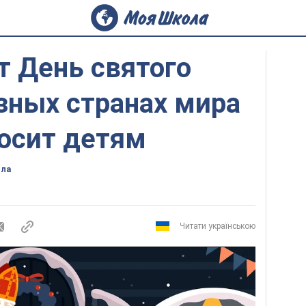
т День святого
зных странах мира
носит детям
ола
Читати українською