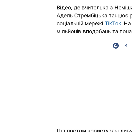
Відео, де вчителька з Неміш
Адель Стрембіцька танцює ра
соціальній мережі
TikTok
. На
мільйонів вподобань та пона
В
Під постом користувачі диву