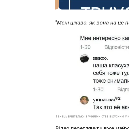
"
Мені цікаво, як вона на це 
Відео переглянули вже майже