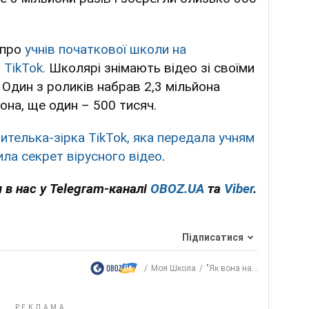
 про
учнів початкової школи на
 TikTok.
Школярі знімають відео зі своїми
 Один з роликів набрав 2,3 мільйона
йона, ще один – 500 тисяч.
ителька-зірка TikTok, яка передала учням
ила секрет вірусного відео
.
 в нас у Telegram-каналі
OBOZ.UA
та
Viber
.
Підписатися
Моя Школа
"Як вона на...