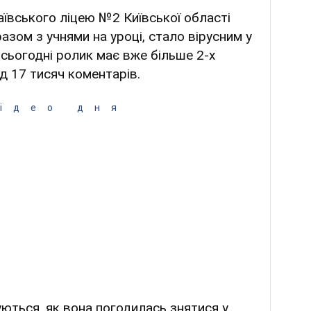
аївського ліцею №2 Київської області
зом з учнями на уроці, стало вірусним у
 сьогодні ролик має вже більше 2-х
д 17 тисяч коментарів.
ідео дня
ються, як вона погодилась знятися у