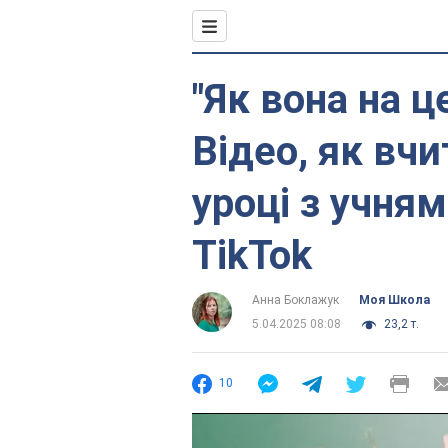
"Як вона на ц
Відео, як вч
уроці з учням
TikTok
Анна Боклажук
Моя Школа
5.04.2025 08:08
23,2 т.
10