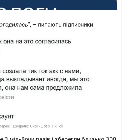
погодилась
", – питають підписники
 3 мільйони разів і зберегли близько 300