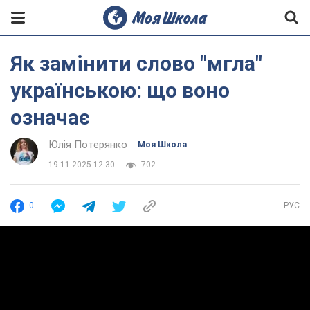
Як замінити слово "мгла"
українською: що воно
означає
Юлія Потерянко
Моя Школа
19.11.2025 12:30
702
0
РУС