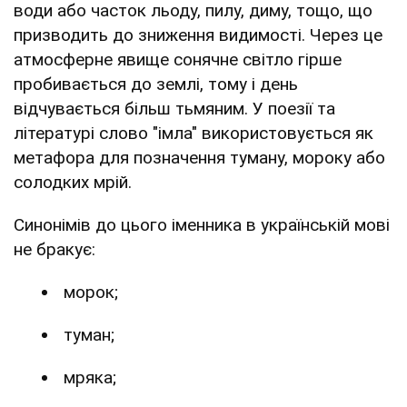
води або часток льоду, пилу, диму, тощо, що
призводить до зниження видимості. Через це
атмосферне явище сонячне світло гірше
пробивається до землі, тому і день
відчувається більш тьмяним. У поезії та
літературі слово "імла" використовується як
метафора для позначення туману, мороку або
солодких мрій.
Синонімів до цього іменника в українській мові
не бракує:
морок;
туман;
мряка;