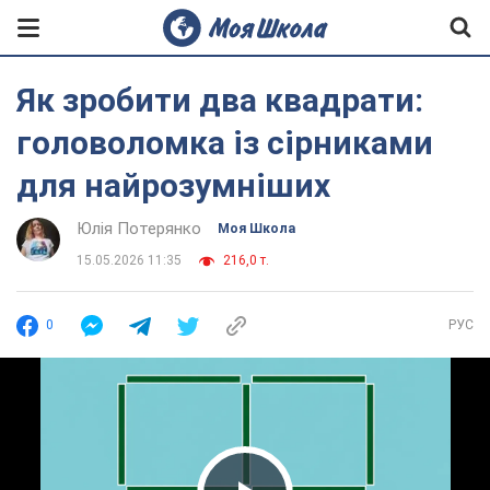
Як зробити два квадрати:
головоломка із сірниками
для найрозумніших
Юлія Потерянко
Моя Школа
15.05.2026 11:35
216,0 т.
0
РУС